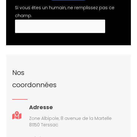
Si vous êtes un humain, ne remplissez pas ce
champ.
Nos
coordonnées
Adresse
Zone Albipole, 8 avenue de la Martelle
81150 Terssac