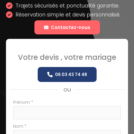
Trajets sécurisés et ponctualité garantie.
Réservation simple et devis personnalisé.
Contactez-nous
Votre devis , votre mariage
06 03 43 74 48
ou
Formulaire
Prénom
*
simple
avec
téléphone
Nom
*