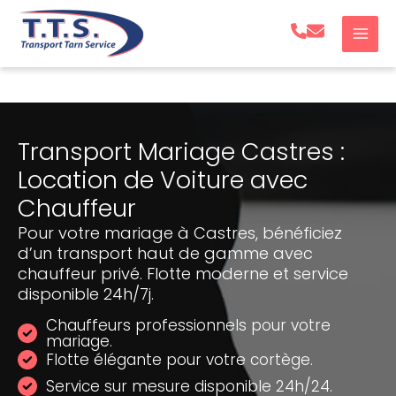
Aller
au
contenu
Transport Mariage Castres :
Location de Voiture avec
Chauffeur
Pour votre mariage à Castres, bénéficiez
d’un transport haut de gamme avec
chauffeur privé. Flotte moderne et service
disponible 24h/7j.
Chauffeurs professionnels pour votre
mariage.
Flotte élégante pour votre cortège.
Service sur mesure disponible 24h/24.