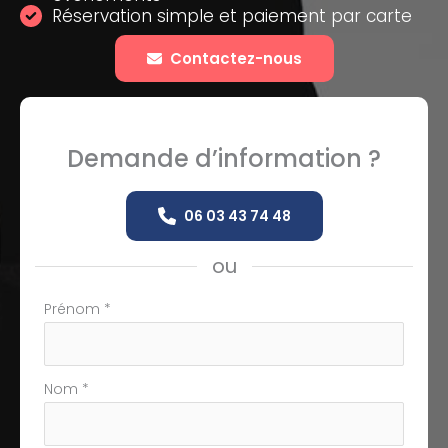
Réservation simple et paiement par carte
Contactez-nous
Demande d’information ?
06 03 43 74 48
ou
Formulaire
Prénom
*
simple
avec
téléphone
Nom
*