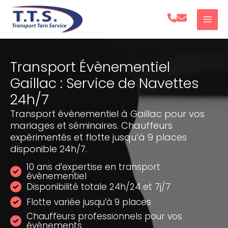
Aller
au
contenu
Transport Évènementiel
Gaillac : Service de Navettes
24h/7
Transport évènementiel à Gaillac pour vos
mariages et séminaires. Chauffeurs
expérimentés et flotte jusqu’à 9 places
disponible 24h/7.
10 ans d’expertise en transport
évènementiel
Disponibilité totale 24h/24 et 7j/7
Flotte variée jusqu’à 9 places
Chauffeurs professionnels pour vos
évènements