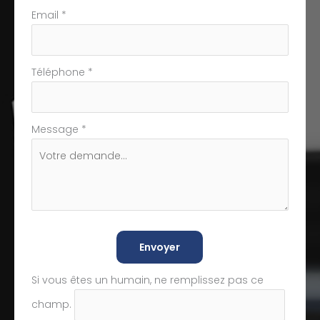
Email
*
Téléphone
*
Message
*
Envoyer
Si vous êtes un humain, ne remplissez pas ce
champ.