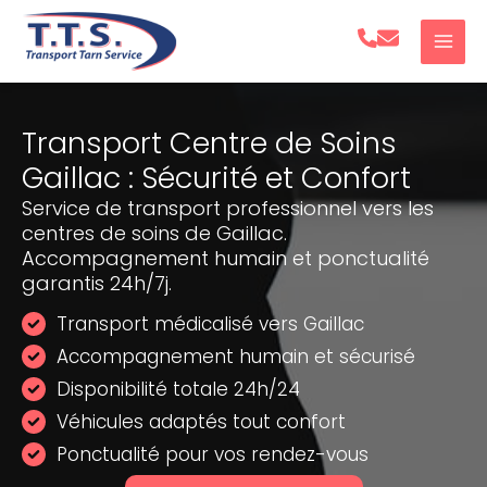
Aller
au
contenu
Transport Centre de Soins
Gaillac : Sécurité et Confort
Service de transport professionnel vers les
centres de soins de Gaillac.
Accompagnement humain et ponctualité
garantis 24h/7j.
Transport médicalisé vers Gaillac
Accompagnement humain et sécurisé
Disponibilité totale 24h/24
Véhicules adaptés tout confort
Ponctualité pour vos rendez-vous