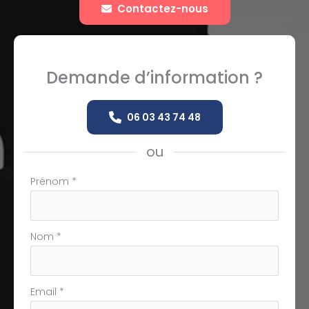
Contactez-nous
Demande d’information ?
06 03 43 74 48
ou
Formulaire
Prénom
*
simple
avec
téléphone
Nom
*
Email
*