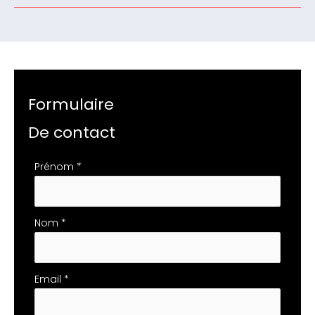
Formulaire
De contact
Formulaire
Prénom
*
simple
avec
téléphone
Nom
*
Email
*