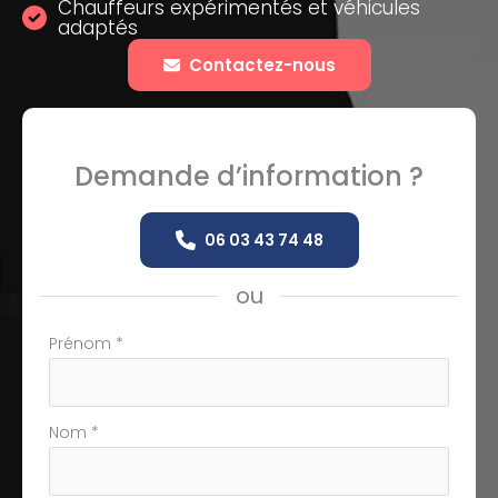
Chauffeurs expérimentés et véhicules
adaptés
Contactez-nous
Demande d’information ?
06 03 43 74 48
ou
Formulaire
Prénom
*
simple
avec
téléphone
Nom
*