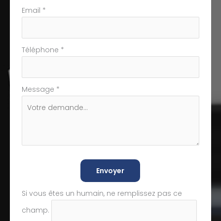
Email
*
Téléphone
*
Message
*
Envoyer
Si vous êtes un humain, ne remplissez pas ce
champ.