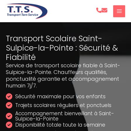
Aller
au
contenu
Transport Scolaire Saint-
Sulpice-la-Pointe : Sécurité &
Fiabilité
Service de transport scolaire fiable à Saint-
Sulpice-la-Pointe. Chauffeurs qualifiés,
ponctualité garantie et accompagnement
humain 7j/7.
Sécurité maximale pour vos enfants
Trajets scolaires réguliers et ponctuels
Accompagnement bienveillant à Saint-
Sulpice-la-Pointe
Disponibilité totale toute la semaine