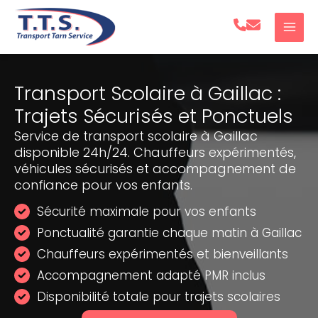
Aller
au
contenu
Transport Scolaire à Gaillac :
Trajets Sécurisés et Ponctuels
Service de transport scolaire à Gaillac
disponible 24h/24. Chauffeurs expérimentés,
véhicules sécurisés et accompagnement de
confiance pour vos enfants.
Sécurité maximale pour vos enfants
Ponctualité garantie chaque matin à Gaillac
Chauffeurs expérimentés et bienveillants
Accompagnement adapté PMR inclus
Disponibilité totale pour trajets scolaires