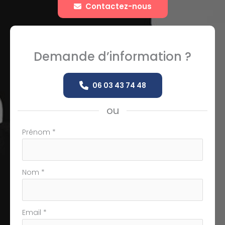
Contactez-nous
Demande d’information ?
06 03 43 74 48
ou
Formulaire
Prénom
*
simple
avec
téléphone
Nom
*
Email
*