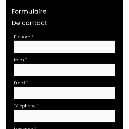
Formulaire
De contact
Formulaire
Prénom
*
simple
avec
téléphone
Nom
*
Email
*
Téléphone
*