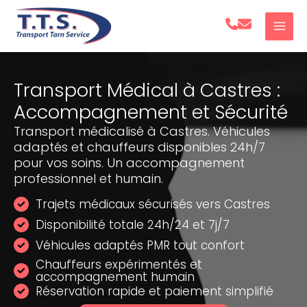
Aller
au
contenu
Transport Médical à Castres :
Accompagnement et Sécurité
Transport médicalisé à Castres. Véhicules
adaptés et chauffeurs disponibles 24h/7
pour vos soins. Un accompagnement
professionnel et humain.
Trajets médicaux sécurisés vers Castres
Disponibilité totale 24h/24 et 7j/7
Véhicules adaptés PMR tout confort
Chauffeurs expérimentés et
accompagnement humain
Réservation rapide et paiement simplifié