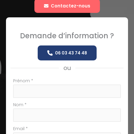
Contactez-nous
Demande d’information ?
06 03 43 74 48
ou
Formulaire
Prénom
*
simple
avec
téléphone
Nom
*
Email
*