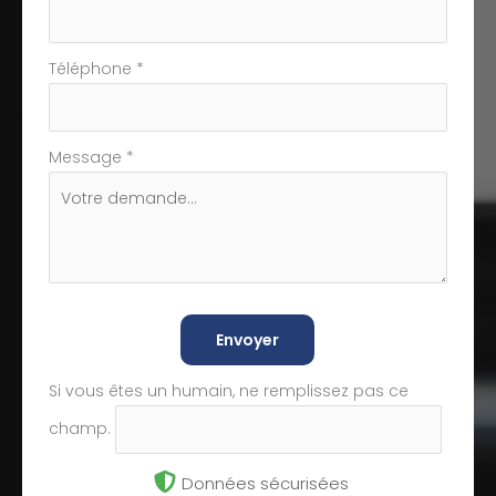
Téléphone
*
Message
*
Envoyer
Si vous êtes un humain, ne remplissez pas ce
champ.
Données sécurisées