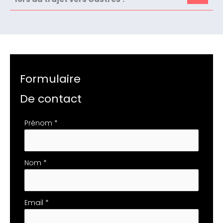
Formulaire
De contact
Formulaire
Prénom
*
simple
avec
téléphone
Nom
*
Email
*