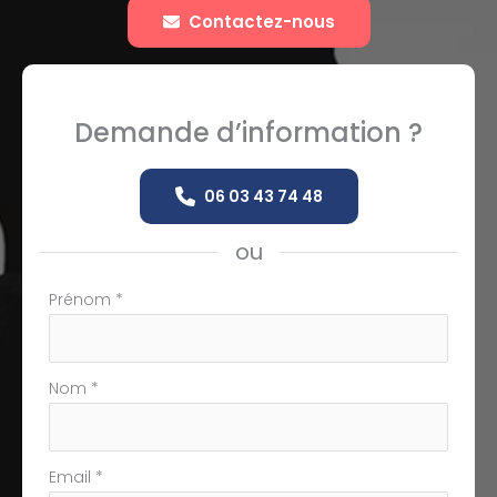
Contactez-nous
Demande d’information ?
06 03 43 74 48
ou
Formulaire
Prénom
*
simple
avec
téléphone
Nom
*
Email
*