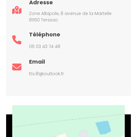
Adresse
Zone Albipole, 8 avenue de la Martelle
81150 Terssac
Téléphone
06 03 43 74 48
Email
tts.81@outlook.fr