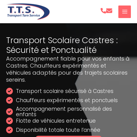
Aller
au
contenu
Transport Scolaire Castres :
Sécurité et Ponctualité
Accompagnement fiable pour vos enfants à
Castres. Chauffeurs expérimentés et
véhicules adaptés pour des trajets scolaires
sereins.
Transport scolaire sécurisé à Castres
Chauffeurs expérimentés et ponctuels
Accompagnement personnalisé des
enfants
Flotte de véhicules entretenue
Disponibilité totale toute l’année