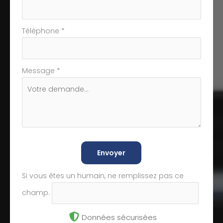
Téléphone
*
Message
*
Envoyer
Si vous êtes un humain, ne remplissez pas ce
champ.
Données sécurisées