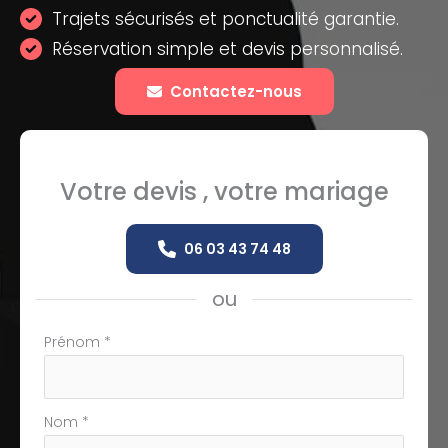
Trajets sécurisés et ponctualité garantie.
Réservation simple et devis personnalisé.
Contactez-nous
Votre devis , votre mariage
06 03 43 74 48
ou
Formulaire
Prénom
*
simple
avec
téléphone
Nom
*