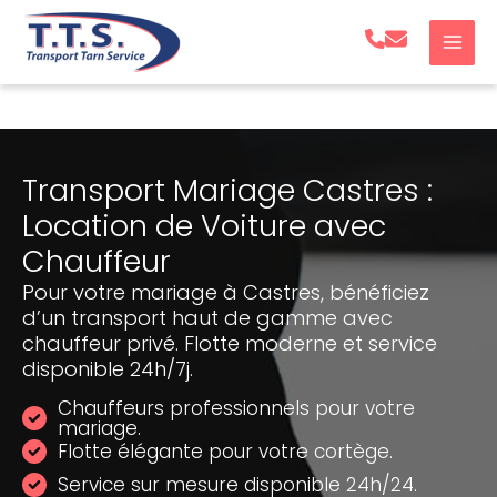
Aller
au
contenu
Transport Mariage Castres :
Location de Voiture avec
Chauffeur
Pour votre mariage à Castres, bénéficiez
d’un transport haut de gamme avec
chauffeur privé. Flotte moderne et service
disponible 24h/7j.
Chauffeurs professionnels pour votre
mariage.
Flotte élégante pour votre cortège.
Service sur mesure disponible 24h/24.