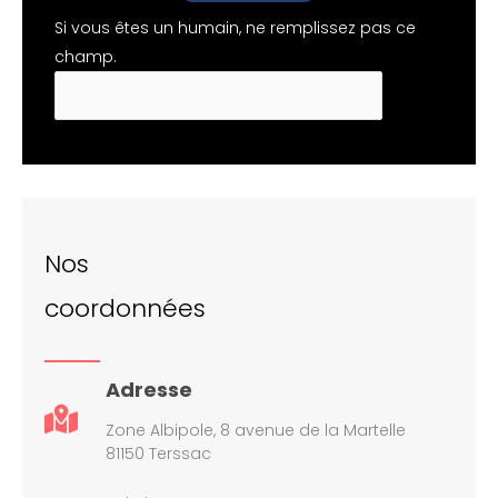
Si vous êtes un humain, ne remplissez pas ce
champ.
Nos
coordonnées
Adresse
Zone Albipole, 8 avenue de la Martelle
81150 Terssac