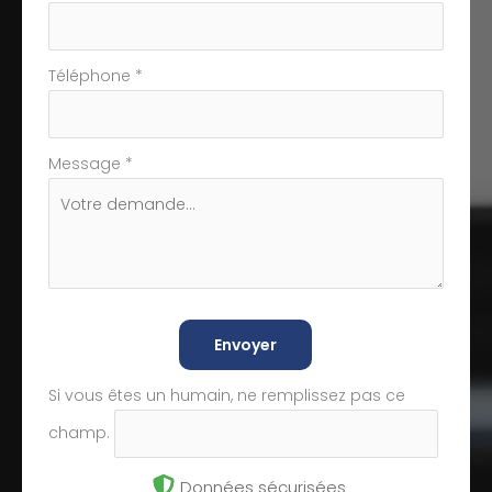
Téléphone
*
Message
*
Envoyer
Si vous êtes un humain, ne remplissez pas ce
champ.
Données sécurisées