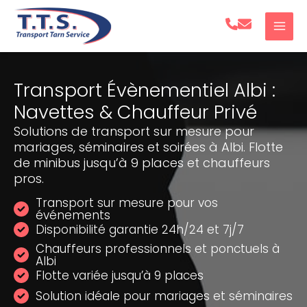
Aller
au
contenu
Transport Évènementiel Albi :
Navettes & Chauffeur Privé
Solutions de transport sur mesure pour
mariages, séminaires et soirées à Albi. Flotte
de minibus jusqu’à 9 places et chauffeurs
pros.
Transport sur mesure pour vos
événements
Disponibilité garantie 24h/24 et 7j/7
Chauffeurs professionnels et ponctuels à
Albi
Flotte variée jusqu’à 9 places
Solution idéale pour mariages et séminaires