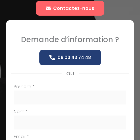
Contactez-nous
Demande d’information ?
06 03 43 74 48
ou
Formulaire
Prénom
*
simple
avec
téléphone
Nom
*
Email
*