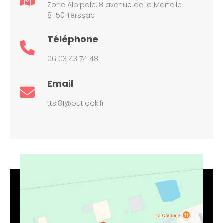
Zone Albipole, 8 avenue de la Martelle
81150 Terssac
Téléphone
06 03 43 74 48
Email
tts.81@outlook.fr