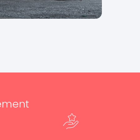
ement