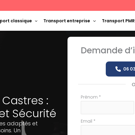
port classique
Transport entreprise
Transport PMR
Demande d’i
06 03
 Castres :
Formulaire
Prénom
*
simple
 Sécurité
avec
téléphone
Email
*
les adaptés et
oins. Un