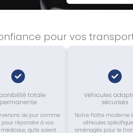
onfiance pour vos transpo
ponibilité totale
Véhicules adapt
permanente
sécurisés
ervenons de jour comme
Notre flotte moderne i
t pour répondre à vos
véhicules spécifiq
médicaux, qu’ils soient
aménagés pour le tran