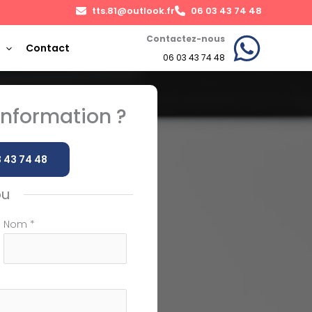
tts.81@outlook.fr
06 03 43 74 48
Contactez-nous
Contact
06 03 43 74 48
nformation ?
 43 74 48
ou
Nom
*