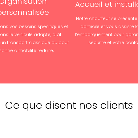
Organisation
Accueil et install
personnalisée
Notre chauffeur se présente
ons vos besoins spécifiques et
domicile et vous assiste l
ns le véhicule adapté, qu’il
l’embarquement pour garant
’un transport classique ou pour
sécurité et votre confo
sonne à mobilité réduite.
Ce que disent nos clients