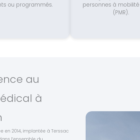
nts ou programmés.
personnes à mobilité
(PMR).
ience au
édical à
n
dée en 2014, implantée à Terssac
t dans l’ensemble du