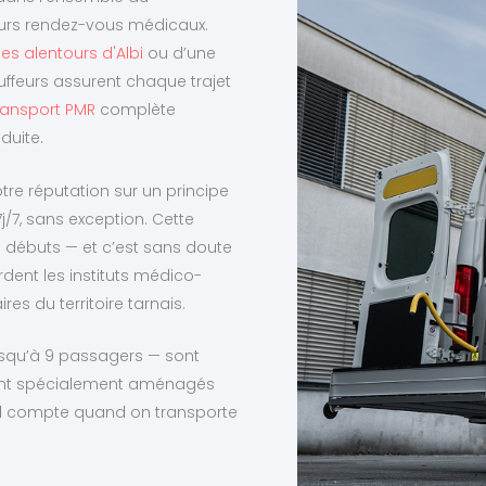
urs rendez-vous médicaux.
es alentours d'Albi
ou d’une
uffeurs assurent chaque trajet
ransport PMR
complète
duite.
tre réputation sur un principe
j/7, sans exception. Cette
s débuts — et c’est sans doute
dent les instituts médico-
es du territoire tarnais.
usqu’à 9 passagers — sont
 sont spécialement aménagés
ail compte quand on transporte