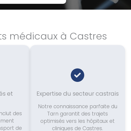
rts médicaux à Castres
és et
Expertise du secteur castrais
Notre connaissance parfaite du
nclut des
Tarn garantit des trajets
uement
optimisés vers les hôpitaux et
sport de
cliniques de Castres.