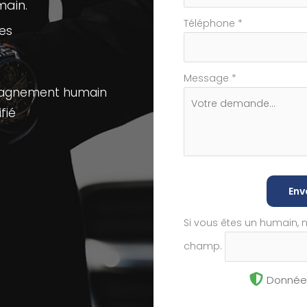
ain.
Téléphone
*
res
Message
*
pagnement humain
fié
Env
Si vous êtes un humain, 
champ.
Données