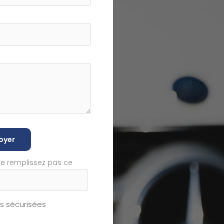
oyer
ne remplissez pas ce
 sécurisées