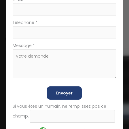
Téléphone
*
Message
*
Envoyer
Si vous êtes un humain, ne remplissez pas ce
champ.