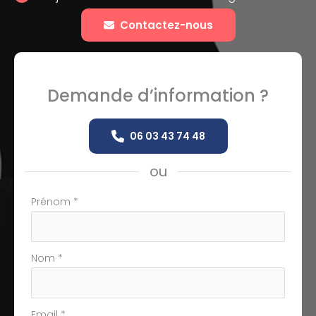
Contactez-nous
Demande d’information ?
06 03 43 74 48
ou
Formulaire
Prénom
*
simple
avec
téléphone
Nom
*
Email
*