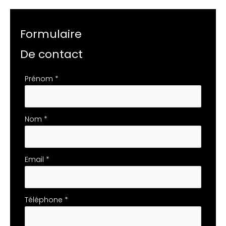
Formulaire
De contact
Formulaire
Prénom
*
simple
avec
téléphone
Nom
*
Email
*
Téléphone
*