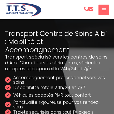
Aller
au
contenu
Transport Centre de Soins Albi
: Mobilité et
Accompagnement
Transport spécialisé vers les centres de soins
d’Albi. Chauffeurs expérimentés, véhicules
adaptés et disponibilité 24h/24 et 7j/7.
Accompagnement professionnel vers vos
soins
Disponibilité totale 24h/24 et 7j/7
Véhicules adaptés PMR tout confort
Ponctualité rigoureuse pour vos rendez-
vous
Trajets sécurisés dans tout l’Albigeois