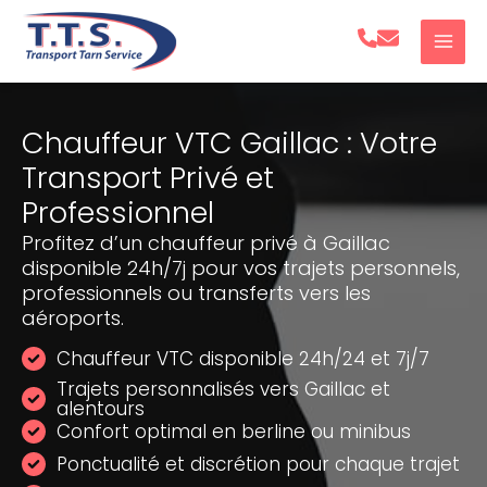
Aller
au
contenu
Chauffeur VTC Gaillac : Votre
Transport Privé et
Professionnel
Profitez d’un chauffeur privé à Gaillac
disponible 24h/7j pour vos trajets personnels,
professionnels ou transferts vers les
aéroports.
Chauffeur VTC disponible 24h/24 et 7j/7
Trajets personnalisés vers Gaillac et
alentours
Confort optimal en berline ou minibus
Ponctualité et discrétion pour chaque trajet