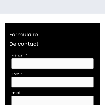
Formulaire
De contact
Formulaire
Prénom
*
simple
avec
téléphone
Nom
*
Email
*