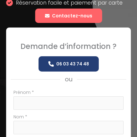
Réservation facile et paiement par carte
Contactez-nous
Demande d’information ?
06 03 43 74 48
ou
Formulaire
Prénom
*
simple
avec
téléphone
Nom
*