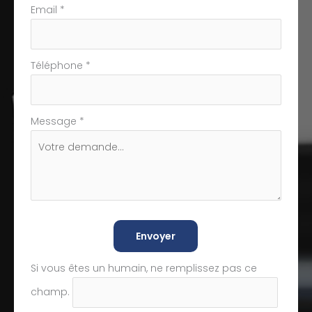
Email
*
Téléphone
*
Message
*
Envoyer
Si vous êtes un humain, ne remplissez pas ce
champ.