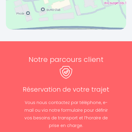
Notre parcours client
Réservation de votre trajet
Vous nous contactez par téléphone, e-
mail ou via notre formulaire pour définir
vos besoins de transport et l’horaire de
prise en charge.