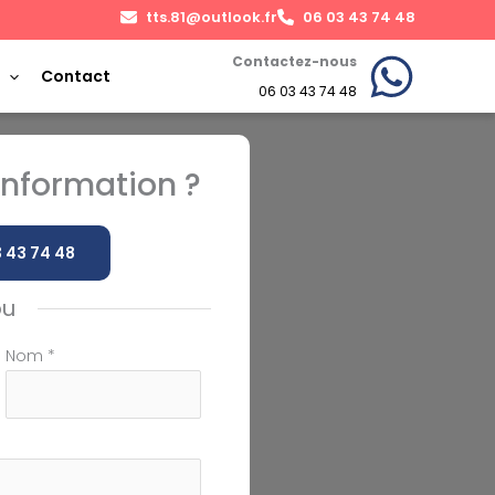
tts.81@outlook.fr
06 03 43 74 48
Contactez-nous
Contact
06 03 43 74 48
nformation ?
 43 74 48
ou
Nom
*