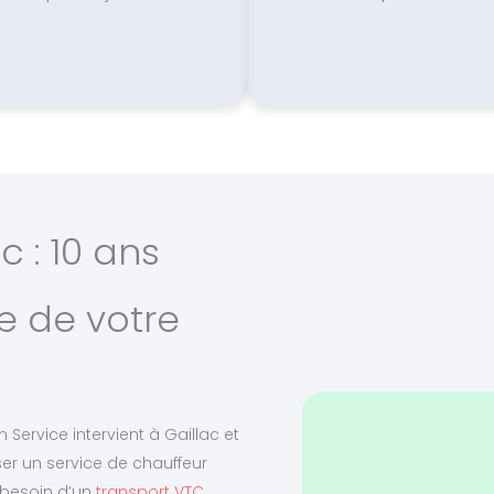
 : 10 ans
e de votre
 Service intervient à Gaillac et
r un service de chauffeur
z besoin d’un
transport VTC