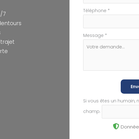
Téléphone
*
j/7
alentours
s
Message
*
trajet
rte
Env
Si vous êtes un humain, 
champ.
Données