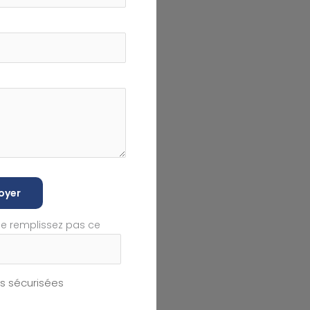
oyer
ne remplissez pas ce
 sécurisées