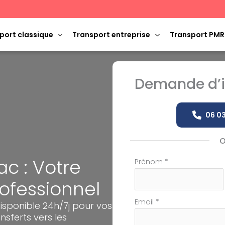
port classique
Transport entreprise
Transport PMR
Demande d’i
06 03
ac : Votre
Formulaire
Prénom
*
simple
rofessionnel
avec
téléphone
Email
*
disponible 24h/7j pour vos
nsferts vers les