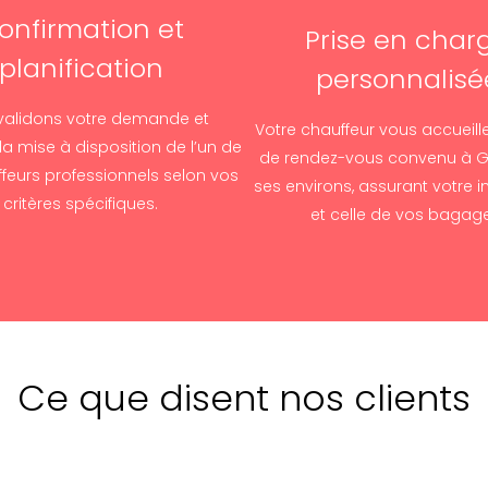
onfirmation et
Prise en char
planification
personnalisé
validons votre demande et
Votre chauffeur vous accueill
 la mise à disposition de l’un de
de rendez-vous convenu à Ga
feurs professionnels selon vos
ses environs, assurant votre in
critères spécifiques.
et celle de vos bagag
Ce que disent nos clients