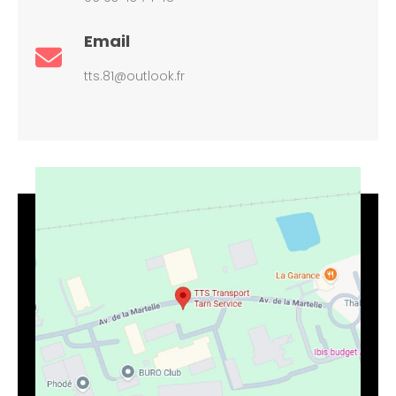
Email
tts.81@outlook.fr