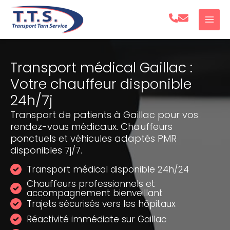
Aller
au
contenu
Transport médical Gaillac :
Votre chauffeur disponible
24h/7j
Transport de patients à Gaillac pour vos
rendez-vous médicaux. Chauffeurs
ponctuels et véhicules adaptés PMR
disponibles 7j/7.
Transport médical disponible 24h/24
Chauffeurs professionnels et
accompagnement bienveillant
Trajets sécurisés vers les hôpitaux
Réactivité immédiate sur Gaillac