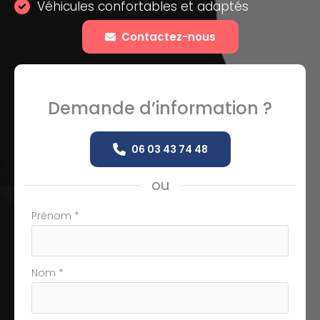
Véhicules confortables et adaptés
Contactez-nous
Demande d’information ?
06 03 43 74 48
ou
Formulaire
Prénom
*
simple
avec
téléphone
Nom
*