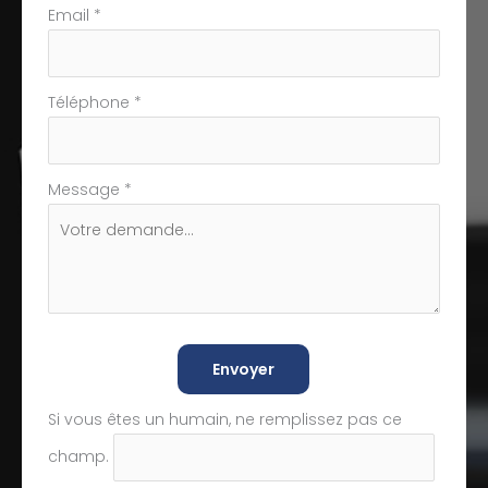
Email
*
Téléphone
*
Message
*
Envoyer
Si vous êtes un humain, ne remplissez pas ce
champ.