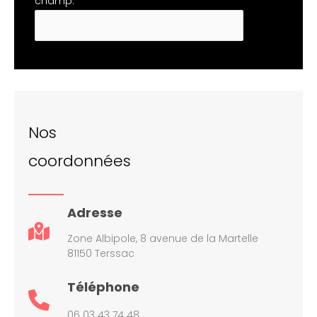
champ.
Nos
coordonnées
Adresse
Zone Albipole, 8 avenue de la Martelle
81150 Terssac
Téléphone
06 03 43 74 48