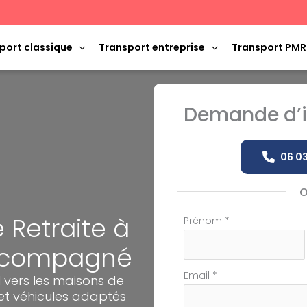
port classique
Transport entreprise
Transport PMR
Demande d’i
06 03
 Retraite à
Formulaire
Prénom
*
simple
Accompagné
avec
téléphone
Email
*
vers les maisons de
 et véhicules adaptés