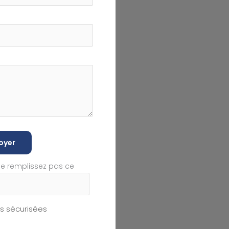
oyer
ne remplissez pas ce
 sécurisées