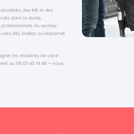
écialisés, des IME et des
ruits dans la durée,
professionnels du secteur.
s vers Albi, Gaillac ou Mazamet
ner les résidents de votre
ent au 06 03 43 74 48 — nous