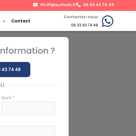
tts.81@outlook.fr
06 03 43 74 48
Contactez-nous
Contact
06 03 43 74 48
nformation ?
 43 74 48
ou
Nom
*