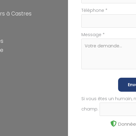
Téléphone
*
s à Castres
Message
*
es
te
Env
Si vous êtes un humain, 
champ.
Données