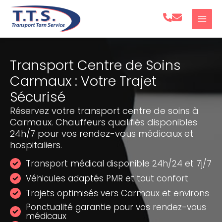
Aller
au
contenu
Transport Centre de Soins
Carmaux : Votre Trajet
Sécurisé
Réservez votre transport centre de soins à
Carmaux. Chauffeurs qualifiés disponibles
24h/7 pour vos rendez-vous médicaux et
hospitaliers.
Transport médical disponible 24h/24 et 7j/7
Véhicules adaptés PMR et tout confort
Trajets optimisés vers Carmaux et environs
Ponctualité garantie pour vos rendez-vous
médicaux