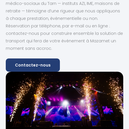
médico-sociaux du Tarn — instituts AZI, IME, maisons de
retraite — témoigne d’une rigueur que nous appliquons
à chaque prestation, événementielle ou non.
Réservation par téléphone, par e-mail ou en ligne :
contactez-nous pour construire ensemble la solution de
transport qui fera de votre événement à Mazamet un
moment sans accroc.
Contactez-nous