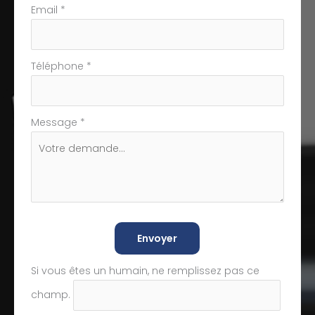
Email
*
Téléphone
*
Message
*
Envoyer
Si vous êtes un humain, ne remplissez pas ce
champ.