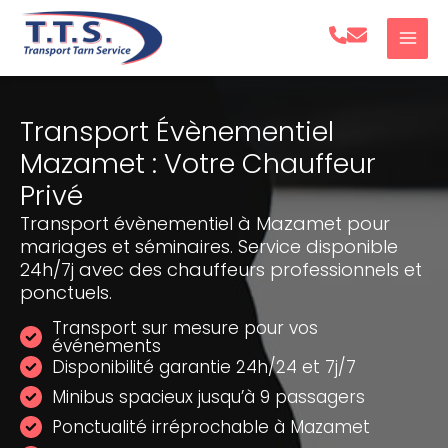
Aller
au
contenu
Transport Évènementiel
Mazamet : Votre Chauffeur
Privé
Transport évènementiel à Mazamet pour
mariages et séminaires. Service disponible
24h/7j avec des chauffeurs professionnels et
ponctuels.
Transport sur mesure pour vos
événements
Disponibilité garantie 24h/24 et 7j/7
Minibus spacieux jusqu’à 9 passagers
Ponctualité irréprochable à Mazamet