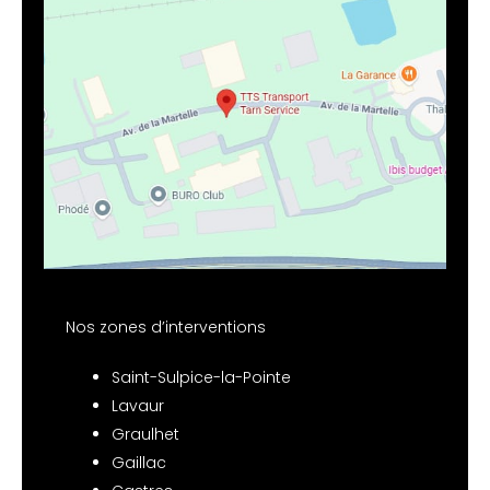
Nos zones d’interventions
Saint-Sulpice-la-Pointe
Lavaur
Graulhet
Gaillac