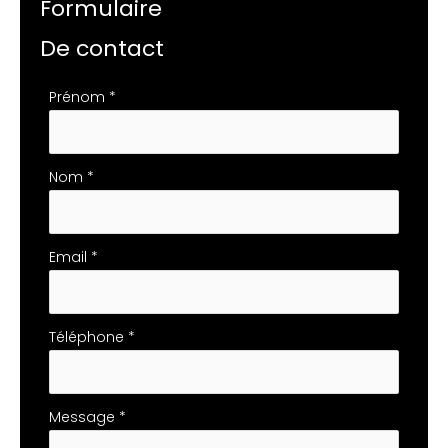
Formulaire
De contact
Formulaire
Prénom
*
simple
avec
téléphone
Nom
*
Email
*
Téléphone
*
Message
*