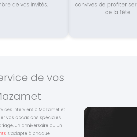
re de vos invités.
convives de profiter s
de la fête.
ervice de vos
 Mazamet
ervices intervient à Mazamet et
er vos occasions spéciales
ariage, un anniversaire ou un
nts
s’adapte à chaque