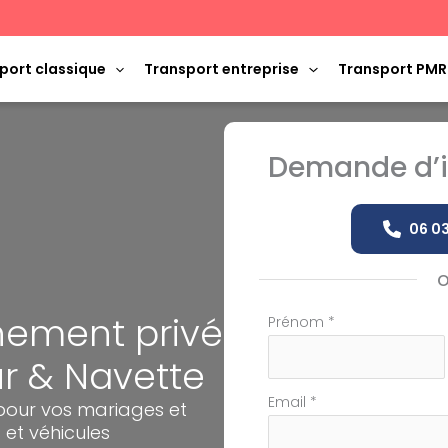
port classique
Transport entreprise
Transport PMR
Demande d’i
06 03
nement privé
Formulaire
Prénom
*
simple
r & Navette
avec
téléphone
Email
*
 pour vos mariages et
et véhicules