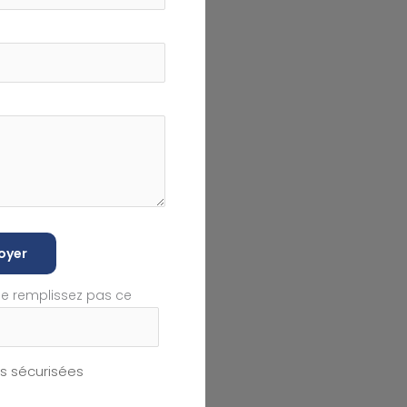
oyer
ne remplissez pas ce
 sécurisées