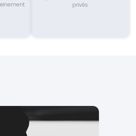
ereinement
privés.