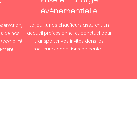
t
événementielle
n
Le jour J, nos chauffeurs assurent un
éservation,
accueil professionnel et ponctuel pour
gs de nos
transporter vos invités dans les
sponibilité
meilleures conditions de confort.
nement.