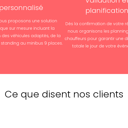
Validation e
personnalisé
planificatio
ous proposons une solution
Dès la confirmation de votre r
ique sur mesure incluant la
nous organisons les plannin
n des véhicules adaptés, de la
chauffeurs pour garantir une di
e standing au minibus 9 places.
totale le jour de votre évé
Ce que disent nos clients