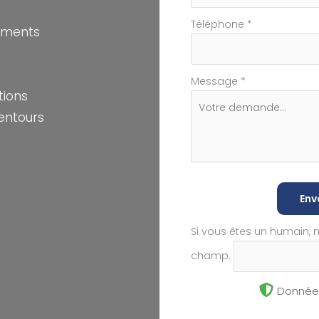
Téléphone
*
ements
Message
*
tions
entours
Env
Si vous êtes un humain, 
champ.
Données