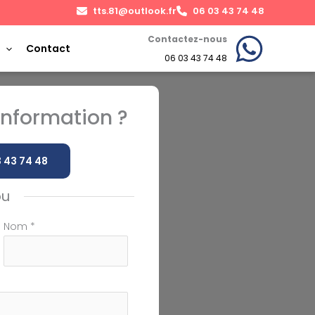
tts.81@outlook.fr
06 03 43 74 48
Contactez-nous
Contact
06 03 43 74 48
nformation ?
 43 74 48
ou
Nom
*