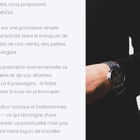
ilité, nous proposons
4h/24.
on sur une promesse simple :
s d’activité dans le transport de
s de nos clients, des petites
vergure.
e prestation événementielle se
ires et de vos attentes.
’à 9 passagers… la flotte
 ayez à vous en préoccuper.
ico-sociaux et institutionnels
ns — ce qui témoigne d’une
ntiel. La ponctualité n’est pas
 notre façon de travailler.