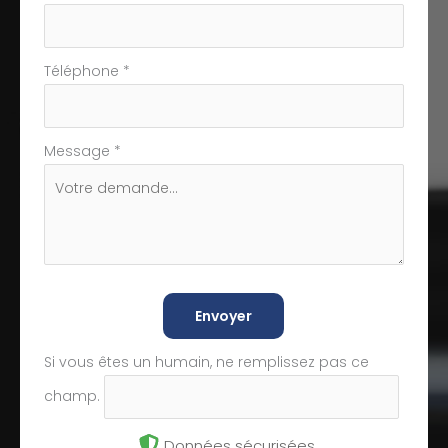
Téléphone
*
Message
*
Envoyer
Si vous êtes un humain, ne remplissez pas ce
champ.
Données sécurisées