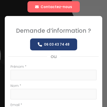
Contactez-nous
Demande d’information ?
06 03 43 74 48
ou
Formulaire
Prénom
*
simple
avec
téléphone
Nom
*
Email
*