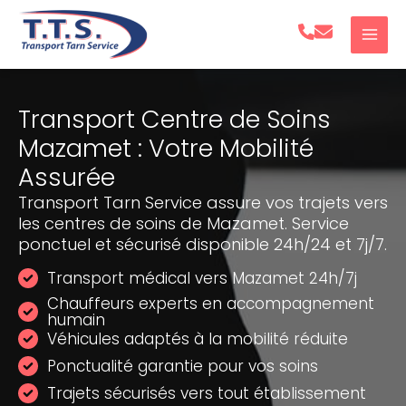
Aller
au
contenu
Transport Centre de Soins
Mazamet : Votre Mobilité
Assurée
Transport Tarn Service assure vos trajets vers
les centres de soins de Mazamet. Service
ponctuel et sécurisé disponible 24h/24 et 7j/7.
Transport médical vers Mazamet 24h/7j
Chauffeurs experts en accompagnement
humain
Véhicules adaptés à la mobilité réduite
Ponctualité garantie pour vos soins
Trajets sécurisés vers tout établissement