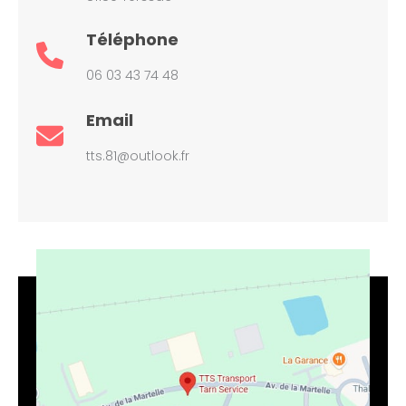
Téléphone
06 03 43 74 48
Email
tts.81@outlook.fr