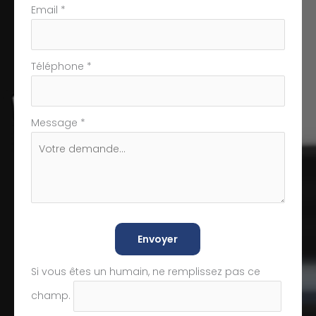
Email
*
Téléphone
*
Message
*
Envoyer
Si vous êtes un humain, ne remplissez pas ce
champ.