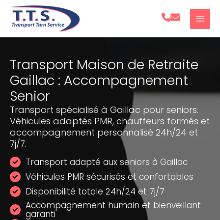
Aller
au
contenu
Transport Maison de Retraite
Gaillac : Accompagnement
Senior
Transport spécialisé à Gaillac pour seniors.
Véhicules adaptés PMR, chauffeurs formés et
accompagnement personnalisé 24h/24 et
7j/7.
Transport adapté aux seniors à Gaillac
Véhicules PMR sécurisés et confortables
Disponibilité totale 24h/24 et 7j/7
Accompagnement humain et bienveillant
garanti