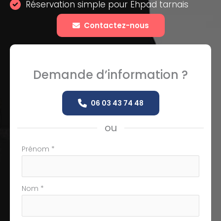
Réservation simple pour Ehpad tarnais
Contactez-nous
Demande d’information ?
06 03 43 74 48
ou
Formulaire
Prénom
*
simple
avec
téléphone
Nom
*