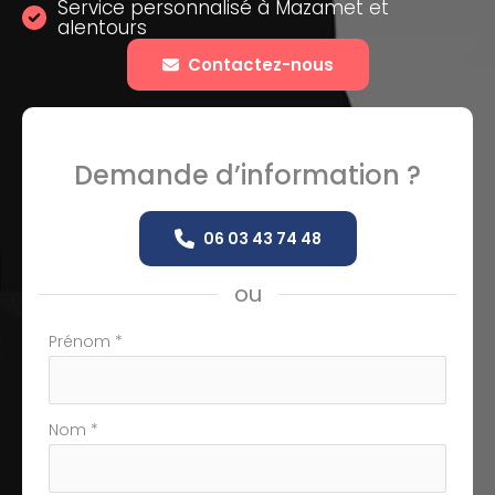
Service personnalisé à Mazamet et
alentours
Contactez-nous
Demande d’information ?
06 03 43 74 48
ou
Formulaire
Prénom
*
simple
avec
téléphone
Nom
*