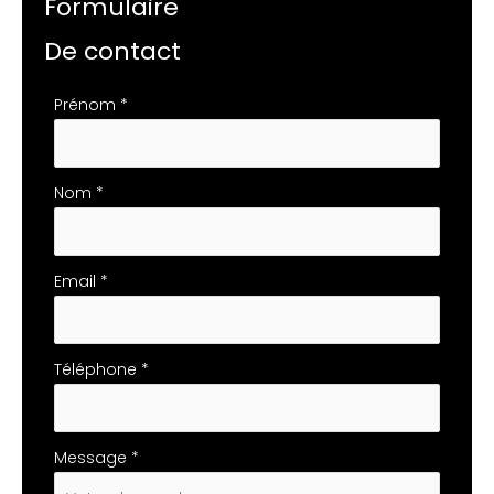
Formulaire
De contact
Formulaire
Prénom
*
simple
avec
téléphone
Nom
*
Email
*
Téléphone
*
Message
*