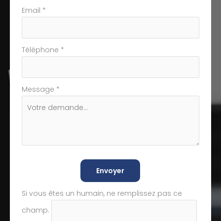
Email
*
Téléphone
*
Message
*
Envoyer
Si vous êtes un humain, ne remplissez pas ce
champ.