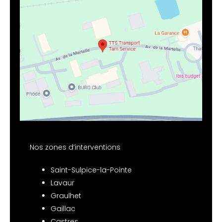
Nos zones d’interventions
Saint-Sulpice-la-Pointe
Lavaur
Graulhet
Gaillac
Castres