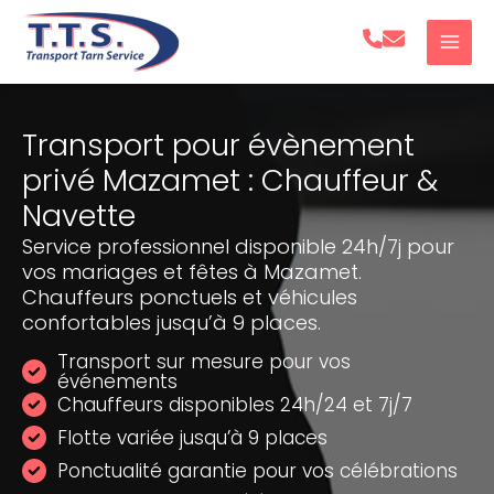
Aller
au
contenu
Transport pour évènement
privé Mazamet : Chauffeur &
Navette
Service professionnel disponible 24h/7j pour
vos mariages et fêtes à Mazamet.
Chauffeurs ponctuels et véhicules
confortables jusqu’à 9 places.
Transport sur mesure pour vos
événements
Chauffeurs disponibles 24h/24 et 7j/7
Flotte variée jusqu’à 9 places
Ponctualité garantie pour vos célébrations