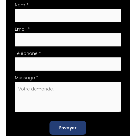
téléphone
Nom
*
Email
*
Téléphone
*
Message
*
Envoyer