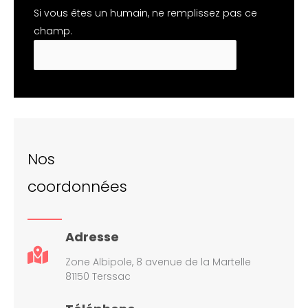
Si vous êtes un humain, ne remplissez pas ce
champ.
Nos
coordonnées
Adresse
Zone Albipole, 8 avenue de la Martelle
81150 Terssac