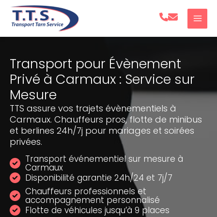
Aller
au
contenu
Transport pour Évènement
Privé à Carmaux : Service sur
Mesure
TTS assure vos trajets évènementiels à
Carmaux. Chauffeurs pros, flotte de minibus
et berlines 24h/7j pour mariages et soirées
privées.
Transport événementiel sur mesure à
Carmaux
Disponibilité garantie 24h/24 et 7j/7
Chauffeurs professionnels et
accompagnement personnalisé
Flotte de véhicules jusqu’à 9 places