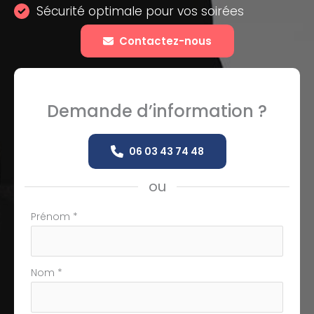
Sécurité optimale pour vos soirées
Contactez-nous
Demande d’information ?
06 03 43 74 48
ou
Formulaire
Prénom
*
simple
avec
téléphone
Nom
*