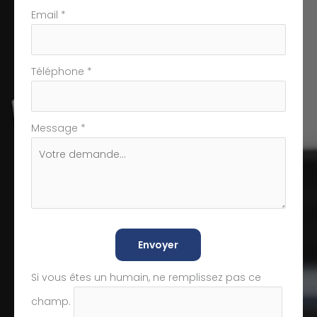
Email
*
Téléphone
*
Message
*
Envoyer
Si vous êtes un humain, ne remplissez pas ce
champ.