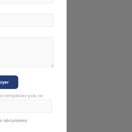
oyer
ne remplissez pas ce
 sécurisées