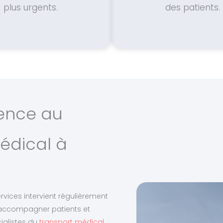
plus urgents.
des patients.
ience au
édical à
rvices intervient régulièrement
 accompagner patients et
ialistes du
transport médical