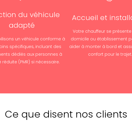
ction du véhicule
Accueil et install
adapté
Votre chauffeur se présente
lisons un véhicule conforme à
domicile ou établissement p
ins spécifiques, incluant des
aider à monter à bord et assu
ents dédiés aux personnes à
confort pour le trajet
é réduite (PMR) si nécessaire.
Ce que disent nos clients