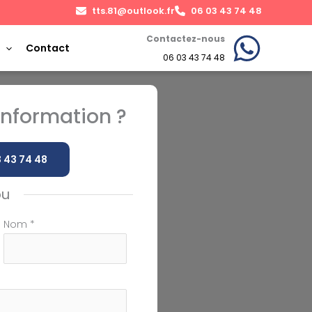
tts.81@outlook.fr
06 03 43 74 48
Contactez-nous
Contact
06 03 43 74 48
nformation ?
 43 74 48
ou
Nom
*