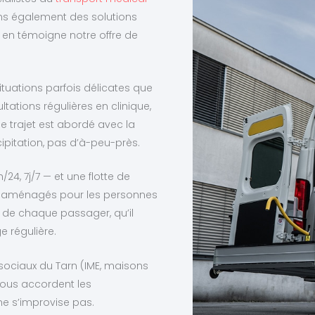
ns également des solutions
en témoigne notre offre de
situations parfois délicates que
tations régulières en clinique,
e trajet est abordé avec la
écipitation, pas d’à-peu-près.
/24, 7j/7 — et une flotte de
rs aménagés pour les personnes
 de chaque passager, qu’il
e régulière.
ociaux du Tarn (IME, maisons
e nous accordent les
ne s’improvise pas.