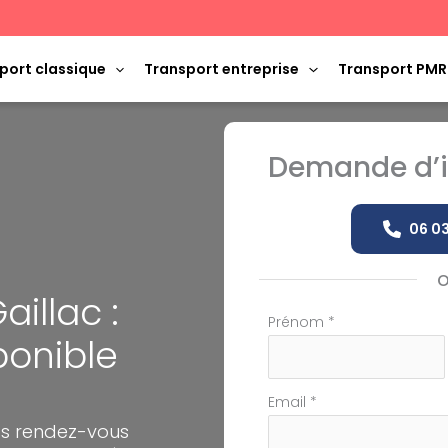
port classique
Transport entreprise
Transport PMR
Demande d’i
06 03
illac :
Formulaire
Prénom
*
ponible
simple
avec
téléphone
Email
*
os rendez-vous