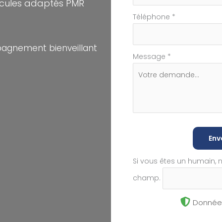
icules adaptés PMR
Téléphone
*
pagnement bienveillant
Message
*
Env
Si vous êtes un humain, 
champ.
Données