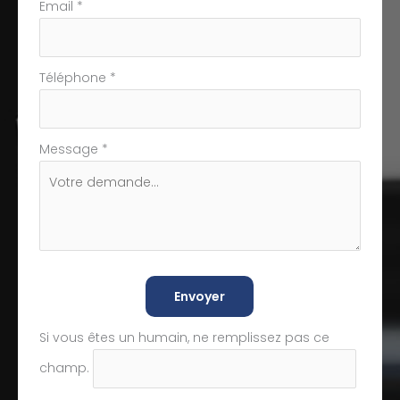
Email
*
Téléphone
*
Message
*
Envoyer
Si vous êtes un humain, ne remplissez pas ce
champ.