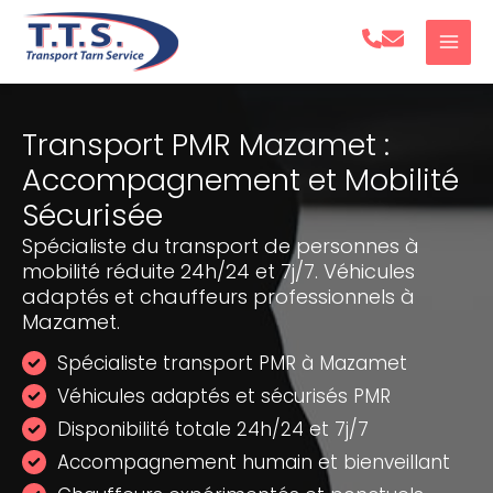
Aller
au
contenu
Transport PMR Mazamet :
Accompagnement et Mobilité
Sécurisée
Spécialiste du transport de personnes à
mobilité réduite 24h/24 et 7j/7. Véhicules
adaptés et chauffeurs professionnels à
Mazamet.
Spécialiste transport PMR à Mazamet
Véhicules adaptés et sécurisés PMR
Disponibilité totale 24h/24 et 7j/7
Accompagnement humain et bienveillant