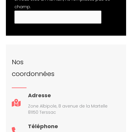
champ.
Nos
coordonnées
Adresse
Zone Albipole, 8 avenue de la Martelle
81150 Terssac
Téléphone