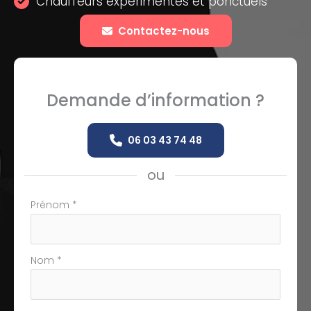
Chauffeurs expérimentés et ponctuels
Contactez-nous
Demande d’information ?
06 03 43 74 48
ou
Formulaire
Prénom
*
simple
avec
téléphone
Nom
*