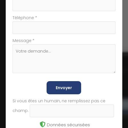
Téléphone
*
Message
*
Envoyer
Si vous êtes un humain, ne remplissez pas ce
champ.
Données sécurisées