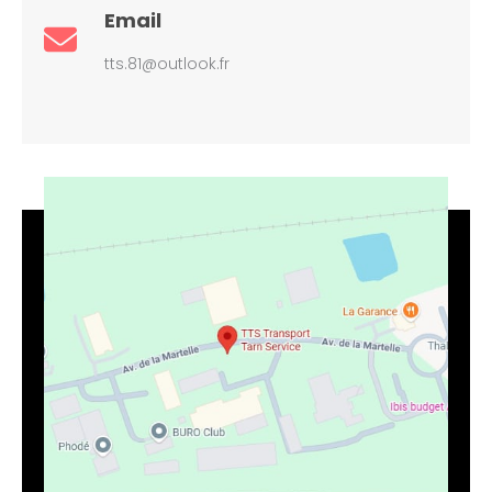
Email
tts.81@outlook.fr