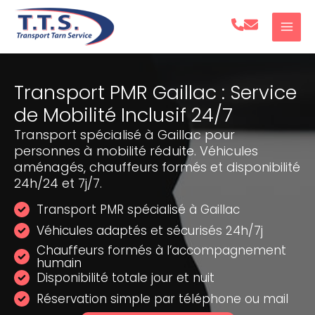
Aller
au
contenu
Transport PMR Gaillac : Service
de Mobilité Inclusif 24/7
Transport spécialisé à Gaillac pour
personnes à mobilité réduite. Véhicules
aménagés, chauffeurs formés et disponibilité
24h/24 et 7j/7.
Transport PMR spécialisé à Gaillac
Véhicules adaptés et sécurisés 24h/7j
Chauffeurs formés à l’accompagnement
humain
Disponibilité totale jour et nuit
Réservation simple par téléphone ou mail