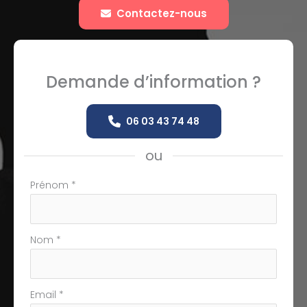
Contactez-nous
Demande d’information ?
06 03 43 74 48
ou
Formulaire
Prénom
*
simple
avec
téléphone
Nom
*
Email
*