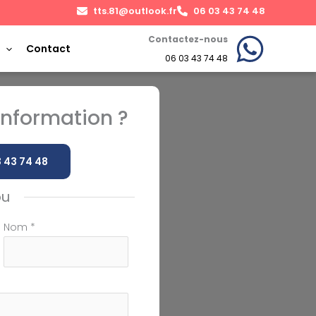
tts.81@outlook.fr
06 03 43 74 48
Contactez-nous
Contact
06 03 43 74 48
nformation ?
 43 74 48
ou
Nom
*