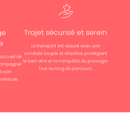
Trajet sécurisé et serein
ge
e
Le transport est assuré avec une
conduite souple et attentive, privilégiant
’accueil de
le bien-être et la tranquillité du passager
ccompagner
tout au long du parcours.
’à son
 véhicule.