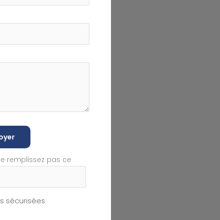
oyer
ne remplissez pas ce
 sécurisées