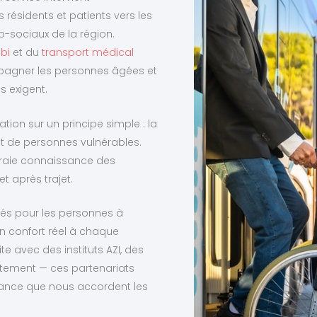
 résidents et patients vers les
-sociaux de la région.
bi
et du
transport médical
pagner les personnes âgées et
s exigent.
tion sur un principe simple : la
it de personnes vulnérables.
 vraie connaissance des
t après trajet.
és pour les personnes à
un confort réel à chaque
e avec des instituts AZI, des
tement — ces partenariats
iance que nous accordent les