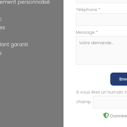
ement personnalisé
Téléphone
*
c
les
Message
*
ant garanti
s
Env
Si vous êtes un humain, 
champ.
Données