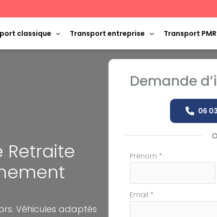
port classique
Transport entreprise
Transport PMR
Demande d’i
06 03
 Retraite
Formulaire
Prénom
*
gnement
simple
avec
téléphone
Email
*
iors. Véhicules adaptés