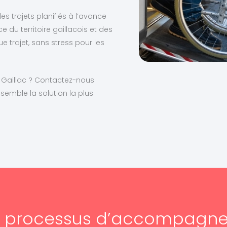
es trajets planifiés à l’avance
du territoire gaillacois et des
 trajet, sans stress pour les
à Gaillac ? Contactez-nous
emble la solution la plus
e processus d’accompagn