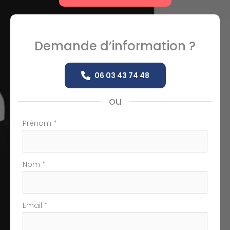
Demande d’information ?
06 03 43 74 48
ou
Formulaire
Prénom
*
simple
avec
téléphone
Nom
*
Email
*