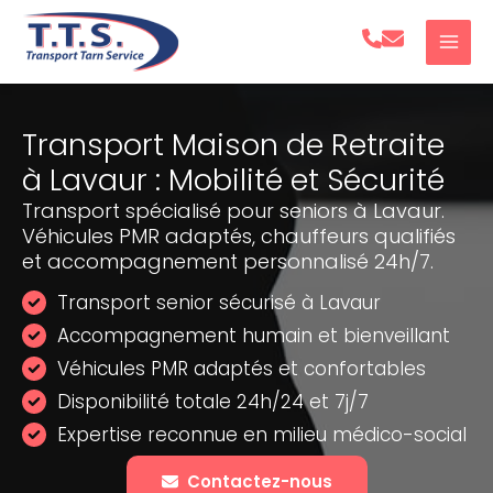
Aller
au
contenu
Transport Maison de Retraite
à Lavaur : Mobilité et Sécurité
Transport spécialisé pour seniors à Lavaur.
Véhicules PMR adaptés, chauffeurs qualifiés
et accompagnement personnalisé 24h/7.
Transport senior sécurisé à Lavaur
Accompagnement humain et bienveillant
Véhicules PMR adaptés et confortables
Disponibilité totale 24h/24 et 7j/7
Expertise reconnue en milieu médico-social
Contactez-nous