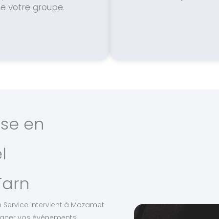
e votre groupe.
ise en
l
Tarn
rn Service intervient à Mazamet
agner vos événements