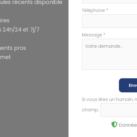
cules récents disponible
Téléphone
*
ires
 24h/24 et 7j/7
Message
*
ments pros
amet
Env
Si vous êtes un humain, 
champ.
Données