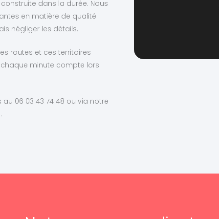
 construite dans la durée. Nous
antes en matière de qualité
 négliger les détails.
s routes et ces territoires
 chaque minute compte lors
 au 06 03 43 74 48 ou via notre
.