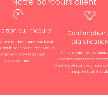
Notre parcours client
sition sur mesure
Confirmation 
planificatio
orons un devis personnalisé et
luant la solution de transport la
Dès validation, nous réserv
adaptée à votre logistique
véhicules nécessaires et orga
professionnelle.
planning de nos chauffeurs pou
une ponctualité totale