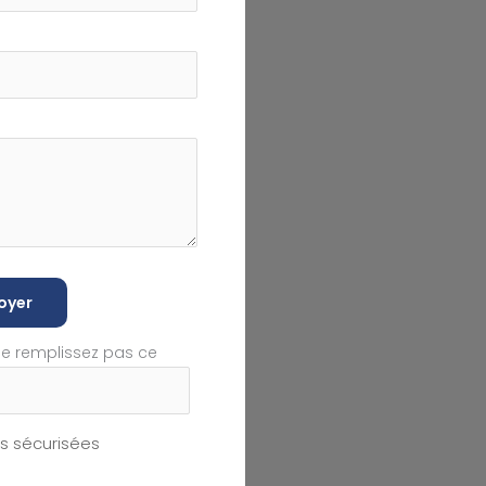
oyer
ne remplissez pas ce
 sécurisées