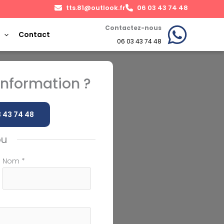
tts.81@outlook.fr
06 03 43 74 48
Contactez-nous
Contact
06 03 43 74 48
nformation ?
 43 74 48
ou
Nom
*