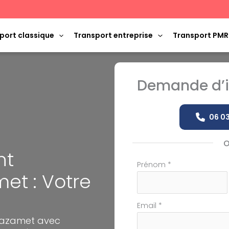
port classique
Transport entreprise
Transport PMR
Demande d’i
06 03
nt
Formulaire
Prénom
*
et : Votre
simple
avec
téléphone
Email
*
 Mazamet avec