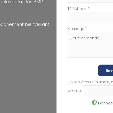
icules adaptés PMR
Téléphone
*
pagnement bienveillant
Message
*
Env
Si vous êtes un humain, 
champ.
Données