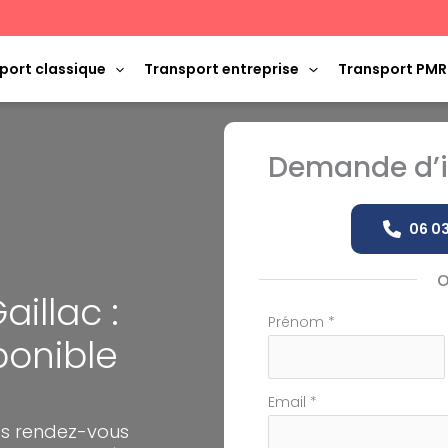
port classique
Transport entreprise
Transport PMR
Demande d’i
06 03
illac :
Formulaire
Prénom
*
ponible
simple
avec
téléphone
Email
*
os rendez-vous