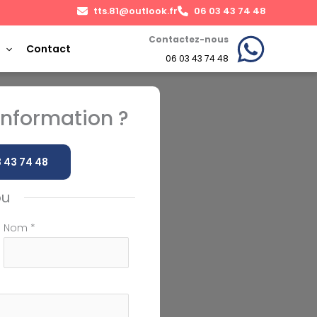
tts.81@outlook.fr
06 03 43 74 48
Contactez-nous
Contact
06 03 43 74 48
nformation ?
 43 74 48
ou
Nom
*