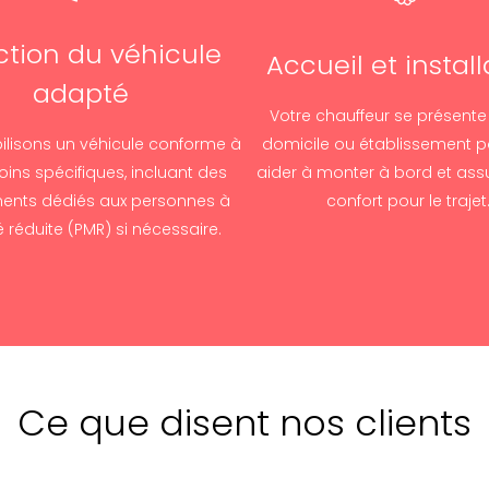
ction du véhicule
Accueil et install
adapté
Votre chauffeur se présente
lisons un véhicule conforme à
domicile ou établissement p
ins spécifiques, incluant des
aider à monter à bord et assu
ents dédiés aux personnes à
confort pour le trajet
é réduite (PMR) si nécessaire.
Ce que disent nos clients