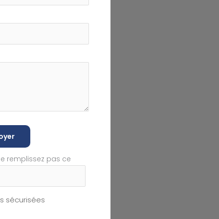
oyer
ne remplissez pas ce
 sécurisées