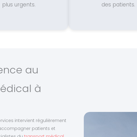
plus urgents.
des patients.
ience au
édical à
rvices intervient régulièrement
 accompagner patients et
ialistes du
transport médical