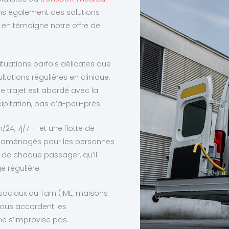
ns également des solutions
en témoigne notre offre de
situations parfois délicates que
tations régulières en clinique,
e trajet est abordé avec la
écipitation, pas d’à-peu-près.
/24, 7j/7 — et une flotte de
rs aménagés pour les personnes
 de chaque passager, qu’il
e régulière.
ociaux du Tarn (IME, maisons
e nous accordent les
ne s’improvise pas.