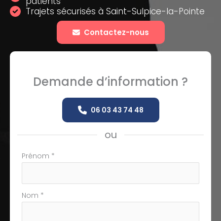
patients
Trajets sécurisés à Saint-Sulpice-la-Pointe
Contactez-nous
Demande d’information ?
06 03 43 74 48
ou
Formulaire
Prénom
*
simple
avec
téléphone
Nom
*