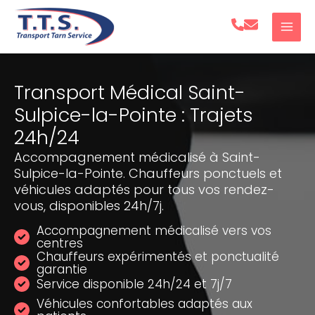
Aller
au
contenu
Transport Médical Saint-
Sulpice-la-Pointe : Trajets
24h/24
Accompagnement médicalisé à Saint-
Sulpice-la-Pointe. Chauffeurs ponctuels et
véhicules adaptés pour tous vos rendez-
vous, disponibles 24h/7j.
Accompagnement médicalisé vers vos
centres
Chauffeurs expérimentés et ponctualité
garantie
Service disponible 24h/24 et 7j/7
Véhicules confortables adaptés aux