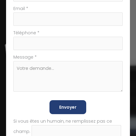
Email
*
Téléphone
*
Message
*
Envoyer
Si vous êtes un humain, ne remplissez pas ce
champ.