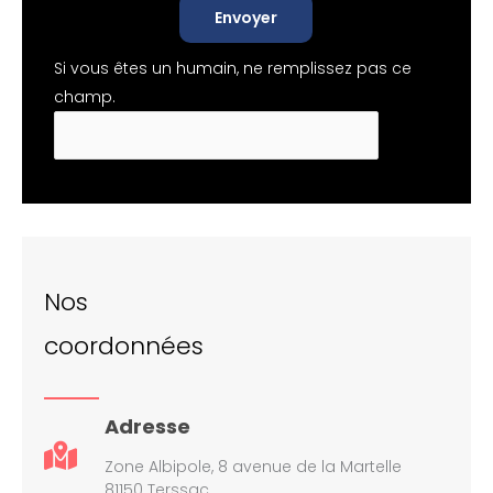
Envoyer
Si vous êtes un humain, ne remplissez pas ce
champ.
Nos
coordonnées
Adresse
Zone Albipole, 8 avenue de la Martelle
81150 Terssac