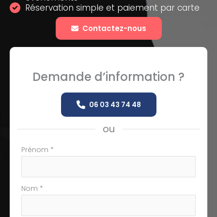
Réservation simple et paiement par carte
Contactez-nous
Demande d’information ?
06 03 43 74 48
ou
Formulaire
Prénom
*
simple
avec
téléphone
Nom
*