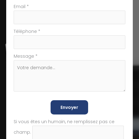
Email
*
Téléphone
*
Message
*
Envoyer
Si vous êtes un humain, ne remplissez pas ce
champ.