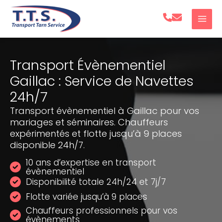
Aller
au
contenu
Transport Évènementiel
Gaillac : Service de Navettes
24h/7
Transport évènementiel à Gaillac pour vos
mariages et séminaires. Chauffeurs
expérimentés et flotte jusqu’à 9 places
disponible 24h/7.
10 ans d’expertise en transport
évènementiel
Disponibilité totale 24h/24 et 7j/7
Flotte variée jusqu’à 9 places
Chauffeurs professionnels pour vos
évènements