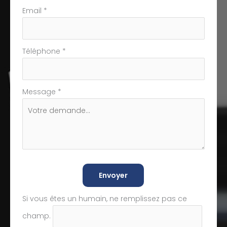
Email
*
Téléphone
*
Message
*
Envoyer
Si vous êtes un humain, ne remplissez pas ce
champ.