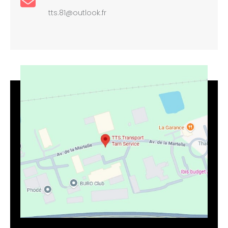
tts.81@outlook.fr