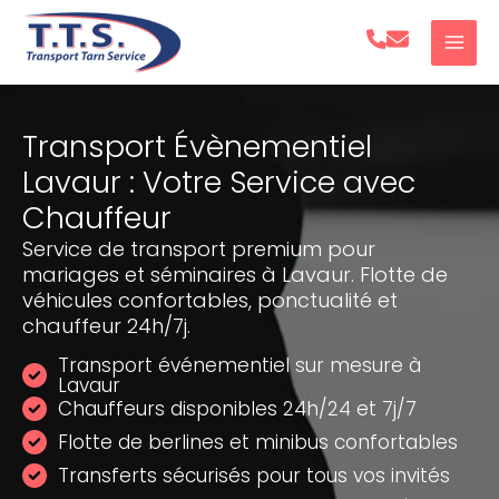
Aller
au
contenu
Transport Évènementiel
Lavaur : Votre Service avec
Chauffeur
Service de transport premium pour
mariages et séminaires à Lavaur. Flotte de
véhicules confortables, ponctualité et
chauffeur 24h/7j.
Transport événementiel sur mesure à
Lavaur
Chauffeurs disponibles 24h/24 et 7j/7
Flotte de berlines et minibus confortables
Transferts sécurisés pour tous vos invités