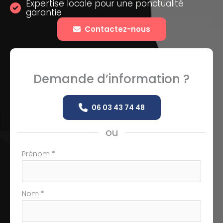
Expertise locale pour une ponctualité
garantie
Contactez-nous
Demande d’information ?
06 03 43 74 48
ou
Formulaire
Prénom
*
simple
avec
téléphone
Nom
*