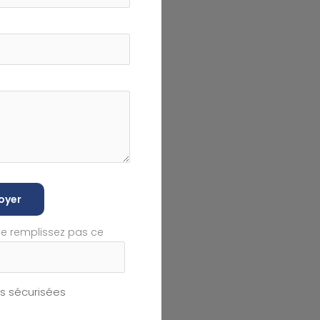
oyer
ne remplissez pas ce
 sécurisées