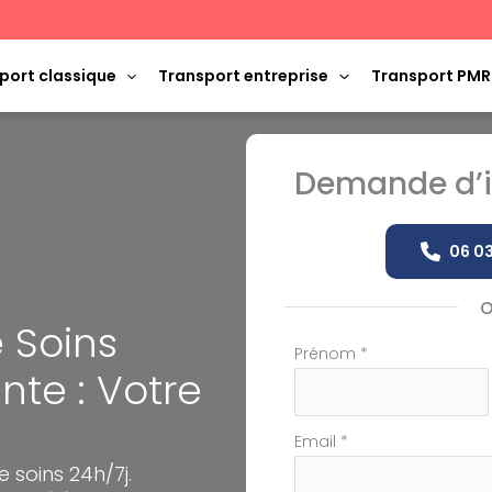
port classique
Transport entreprise
Transport PMR
Demande d’i
06 03
 Soins
Formulaire
Prénom
*
nte : Votre
simple
avec
téléphone
Email
*
e soins 24h/7j.