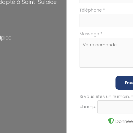
adapté à Saint-Sulpice-
Téléphone
*
Message
*
lpice
Env
Si vous êtes un humain, 
champ.
Données