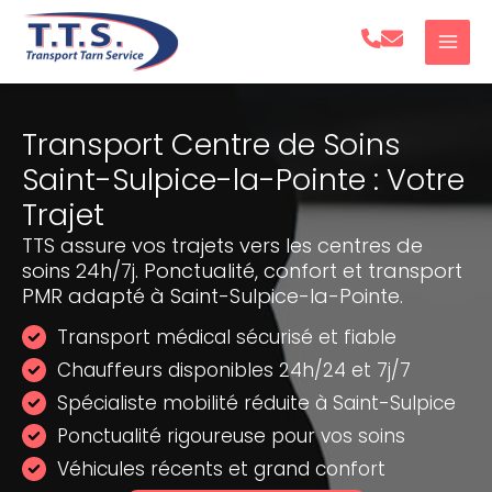
Aller
au
contenu
Transport Centre de Soins
Saint-Sulpice-la-Pointe : Votre
Trajet
TTS assure vos trajets vers les centres de
soins 24h/7j. Ponctualité, confort et transport
PMR adapté à Saint-Sulpice-la-Pointe.
Transport médical sécurisé et fiable
Chauffeurs disponibles 24h/24 et 7j/7
Spécialiste mobilité réduite à Saint-Sulpice
Ponctualité rigoureuse pour vos soins
Véhicules récents et grand confort