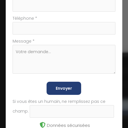
Téléphone
*
Message
*
Envoyer
Si vous êtes un humain, ne remplissez pas ce
champ.
Données sécurisées