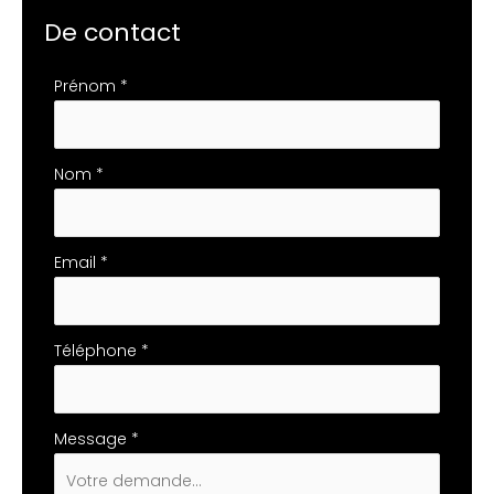
De contact
Formulaire
Prénom
*
simple
avec
téléphone
Nom
*
Email
*
Téléphone
*
Message
*