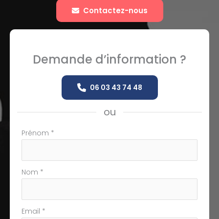
Contactez-nous
Demande d’information ?
06 03 43 74 48
ou
Formulaire
Prénom
*
simple
avec
téléphone
Nom
*
Email
*