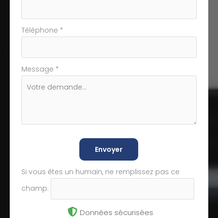
Téléphone
*
Message
*
Envoyer
Si vous êtes un humain, ne remplissez pas ce
champ.
Données sécurisées