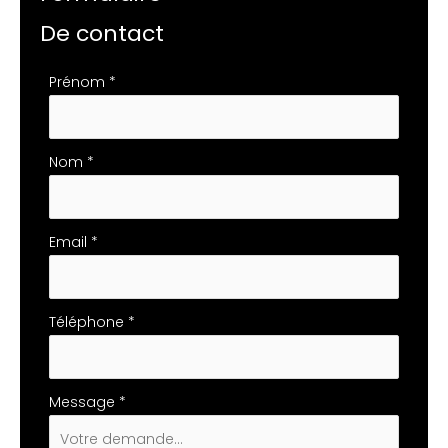
De contact
Formulaire
Prénom
*
simple
avec
téléphone
Nom
*
Email
*
Téléphone
*
Message
*