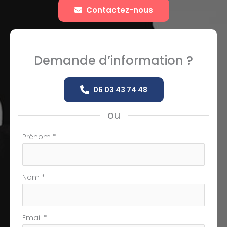
Contactez-nous
Demande d’information ?
06 03 43 74 48
ou
Formulaire
Prénom
*
simple
avec
téléphone
Nom
*
Email
*