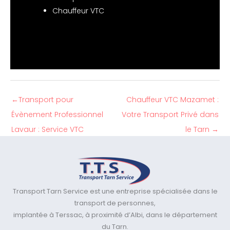
Chauffeur VTC
←
Transport pour
Chauffeur VTC Mazamet :
Évènement Professionnel
Votre Transport Privé dans
Lavaur : Service VTC
le Tarn
→
Transport Tarn Service est une entreprise spécialisée dans le
transport de personnes,
implantée à Terssac, à proximité d’Albi, dans le département
du Tarn.