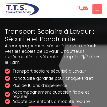
Aller
au
contenu
Transport Scolaire à Lavaur :
Sécurité et Ponctualité
Accompagnement sécurisé de vos enfants
vers les écoles de Lavaur. Chauffeurs
expérimentés et véhicules adaptés 7j/7 dans
le Tarn.
Transport scolaire sécurisé à Lavaur
Ponctualité garantie pour chaque trajet
Plus de 10 ans d’expérience
Accompagnement quotidien fiable et
régulier
Adapté aux enfants à mobilité réduite