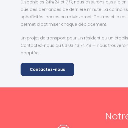
Disponibles 24h/24 et 7j/7, nous assurons aussi bien 
que des demandes de dernière minute. La connaiss
spécificités locales entre Mazamet, Castres et le r
permet d’optimiser chaque déplacement.
Un projet de transport pour un résident ou un étab
Contactez-nous au 06 03 43 74 48 — nous trouverons
adaptée.
Contactez-nous
Notr