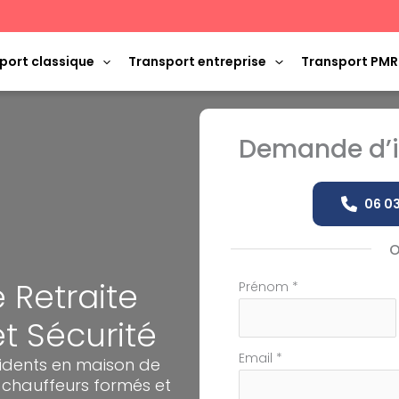
port classique
Transport entreprise
Transport PMR
Demande d’i
06 03
 Retraite
Formulaire
Prénom
*
simple
t Sécurité
avec
téléphone
Email
*
sidents en maison de
 chauffeurs formés et