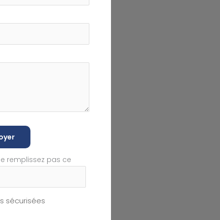
oyer
ne remplissez pas ce
 sécurisées