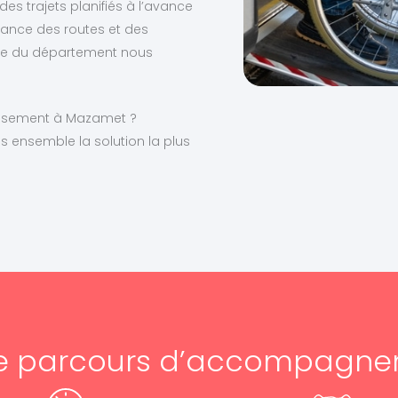
des trajets planifiés à l’avance
ance des routes et des
este du département nous
lissement à Mazamet ?
 ensemble la solution la plus
e parcours d’accompagn