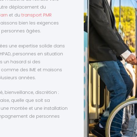
 autre déplacement du
Tarn
et du
transport PMR
aissons bien les exigences
 personnes âgées.
nnées une expertise solide dans
’EHPAD, personnes en situation
as un hasard si des
s, comme des IME et maisons
plusieurs années.
, bienveillance, discrétion :
ise, quelle que soit sa
une montée et une installation
ccompagnement de personnes