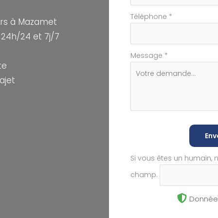
Téléphone
*
rs à Mazamet
24h/24 et 7j/7
Message
*
te
ajet
Env
Si vous êtes un humain, 
champ.
Données