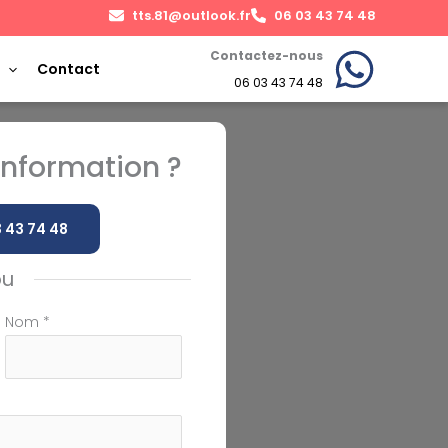
tts.81@outlook.fr
06 03 43 74 48
Contactez-nous
Contact
06 03 43 74 48
nformation ?
 43 74 48
ou
Nom
*