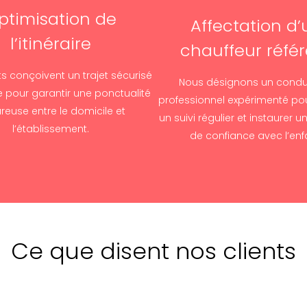
ptimisation de
Affectation d’
l’itinéraire
chauffeur référ
s conçoivent un trajet sécurisé
Nous désignons un condu
e pour garantir une ponctualité
professionnel expérimenté po
ureuse entre le domicile et
un suivi régulier et instaurer u
l’établissement.
de confiance avec l’enf
Ce que disent nos clients