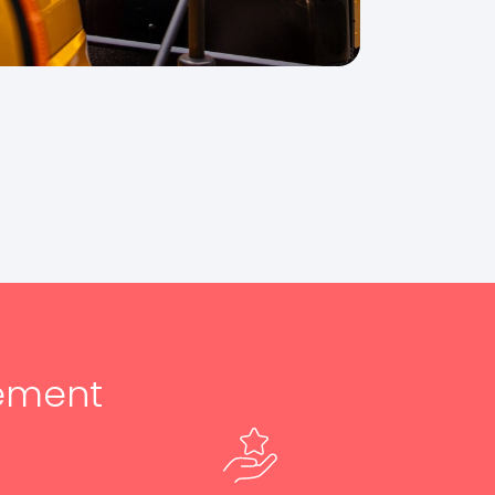
ement