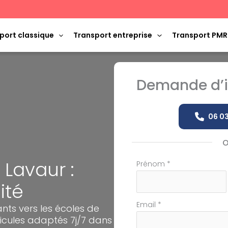
port classique
Transport entreprise
Transport PMR
Demande d’i
06 03
 Lavaur :
Formulaire
Prénom
*
simple
ité
avec
téléphone
Email
*
ts vers les écoles de
icules adaptés 7j/7 dans