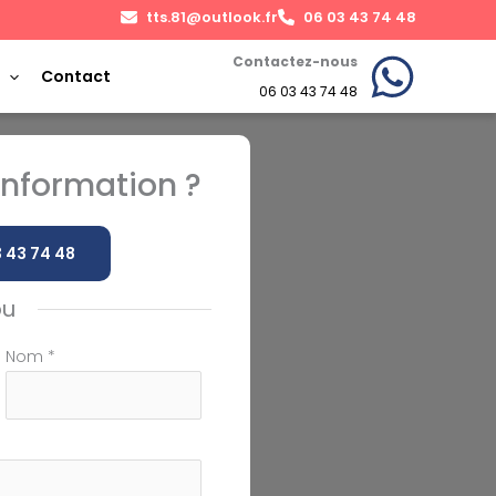
tts.81@outlook.fr
06 03 43 74 48
Contactez-nous
Contact
06 03 43 74 48
nformation ?
 43 74 48
ou
Nom
*