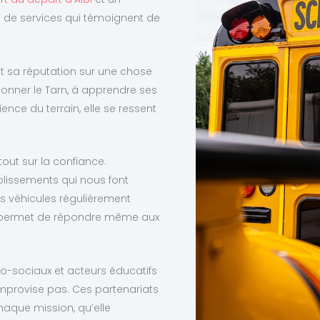
 de services qui témoignent de
it sa réputation sur une chose
sillonner le Tarn, à apprendre ses
nce du terrain, elle se ressent
out sur la confiance.
blissements qui nous font
s véhicules régulièrement
ous permet de répondre même aux
o-sociaux et acteurs éducatifs
improvise pas. Ces partenariats
haque mission, qu’elle