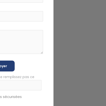
oyer
ne remplissez pas ce
 sécurisées