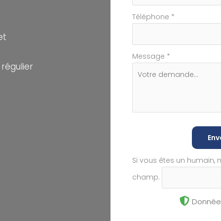
Téléphone
*
et
Message
*
régulier
Env
Si vous êtes un humain, 
champ.
Données