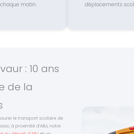
chaque matin.
déplacements scola
vaur : 10 ans
e de la
s
ssurer le transport scolaire de
sac, à proximité d’Albi, notre
t au départ d'Albi
et un