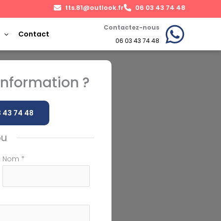
tts.81@outlook.fr
06 03 43 74 48
Contactez-nous
Contact
06 03 43 74 48
nformation ?
 43 74 48
ou
Nom
*