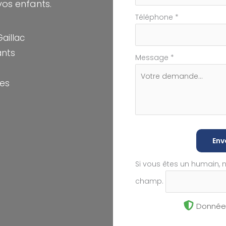
os enfants.
Téléphone
*
aillac
ants
Message
*
res
Env
Si vous êtes un humain, 
champ.
Données