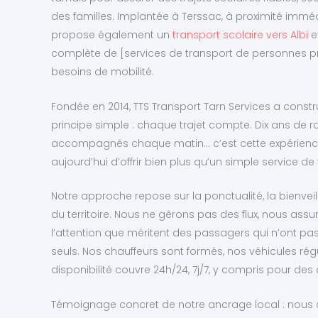
des familles. Implantée à Terssac, à proximité immédi
propose également un
transport scolaire vers Albi
e
complète de [services de transport de personnes prè
besoins de mobilité.
Fondée en 2014, TTS Transport Tarn Services a constru
principe simple : chaque trajet compte. Dix ans de r
accompagnés chaque matin… c’est cette expérience
aujourd’hui d’offrir bien plus qu’un simple service de
Notre approche repose sur la ponctualité, la bienvei
du territoire. Nous ne gérons pas des flux, nous ass
l’attention que méritent des passagers qui n’ont pa
seuls. Nos chauffeurs sont formés, nos véhicules rég
disponibilité couvre 24h/24, 7j/7, y compris pour d
Témoignage concret de notre ancrage local : nous