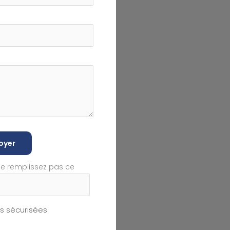
oyer
ne remplissez pas ce
 sécurisées