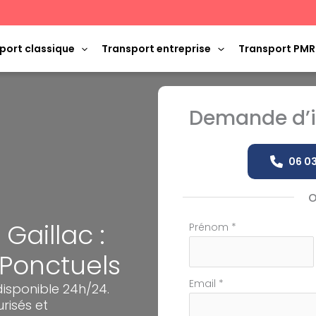
port classique
Transport entreprise
Transport PMR
Demande d’i
06 03
Gaillac :
Formulaire
Prénom
*
simple
 Ponctuels
avec
téléphone
Email
*
disponible 24h/24.
risés et