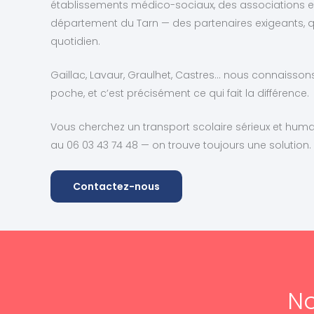
établissements médico-sociaux, des associations et 
département du Tarn — des partenaires exigeants, q
quotidien.
Gaillac, Lavaur, Graulhet, Castres… nous connaisso
poche, et c’est précisément ce qui fait la différence.
Vous cherchez un transport scolaire sérieux et hum
au 06 03 43 74 48 — on trouve toujours une solution.
Contactez-nous
No