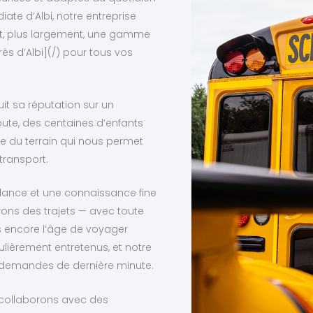
ate d’Albi, notre entreprise
t, plus largement, une gamme
s d’Albi](/) pour tous vos
it sa réputation sur un
oute, des centaines d’enfants
 du terrain qui nous permet
 transport.
llance et une connaissance fine
urons des trajets — avec toute
s encore l’âge de voyager
ulièrement entretenus, et notre
es demandes de dernière minute.
 collaborons avec des