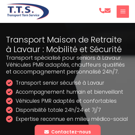
Aller
au
contenu
Transport Maison de Retraite
à Lavaur : Mobilité et Sécurité
Transport spécialisé pour seniors à Lavaur.
Véhicules PMR adaptés, chauffeurs qualifiés
et accompagnement personnalisé 24h/7.
Transport senior sécurisé à Lavaur
Accompagnement humain et bienveillant
Véhicules PMR adaptés et confortables
Disponibilité totale 24h/24 et 7j/7
Expertise reconnue en milieu médico-social
Contactez-nous