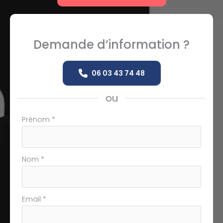
Demande d’information ?
06 03 43 74 48
ou
Formulaire
Prénom
*
simple
avec
téléphone
Nom
*
Email
*