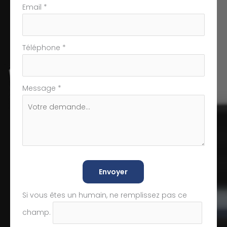
Email
*
Téléphone
*
Message
*
Envoyer
Si vous êtes un humain, ne remplissez pas ce
champ.