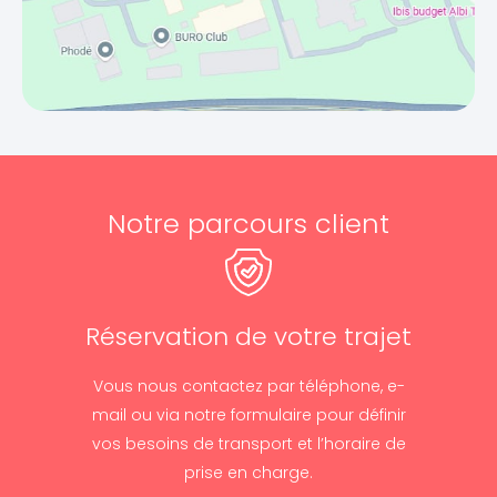
Notre parcours client
Réservation de votre trajet
Vous nous contactez par téléphone, e-
mail ou via notre formulaire pour définir
vos besoins de transport et l’horaire de
prise en charge.