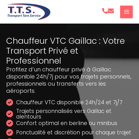
Aller
au
contenu
Chauffeur VTC Gaillac : Votre
Transport Privé et
Professionnel
Profitez d’un chauffeur privé à Gaillac
disponible 24h/7j pour vos trajets personnels,
professionnels ou transferts vers les
aéroports.
Chauffeur VTC disponible 24h/24 et 7j/7
Trajets personnalisés vers Gaillac et
alentours
Confort optimal en berline ou minibus
Ponctualité et discrétion pour chaque trajet