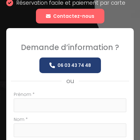
Réservation facile et paiement par carte
Contactez-nous
Demande d’information ?
06 03 43 74 48
ou
Formulaire
Prénom
*
simple
avec
téléphone
Nom
*