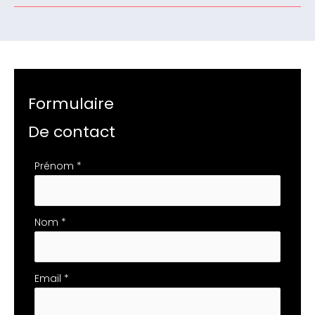
Formulaire
De contact
Formulaire
Prénom
*
simple
avec
téléphone
Nom
*
Email
*