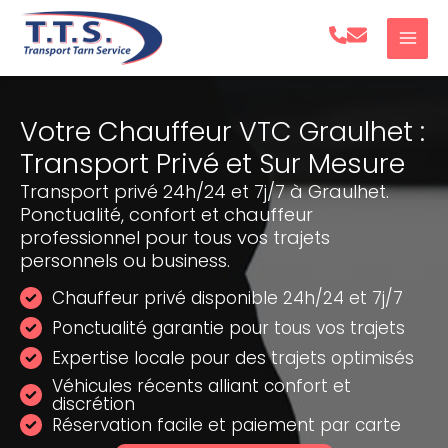
Aller
au
contenu
Votre Chauffeur VTC Graulhet :
Transport Privé et Sur Mesure
Transport privé 24h/24 et 7j/7 à Graulhet.
Ponctualité, confort et chauffeur
professionnel pour tous vos trajets
personnels ou business.
Chauffeur privé disponible 24h/24 et 7j/7
Ponctualité garantie pour tous vos trajets
Expertise locale pour des trajets optimisés
Véhicules récents alliant confort et
discrétion
Réservation facile et paiement par carte