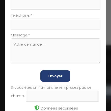
Téléphone
*
Message
*
Envoyer
Si vous êtes un humain, ne remplissez pas ce
champ.
Données sécurisées