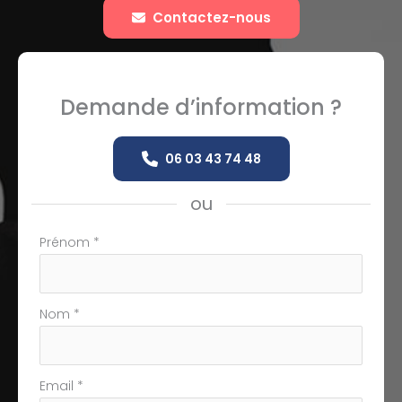
Contactez-nous
Demande d’information ?
06 03 43 74 48
ou
Formulaire
Prénom
*
simple
avec
téléphone
Nom
*
Email
*