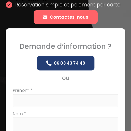
Réservation simple et paiement par carte
Contactez-nous
Demande d’information ?
06 03 43 74 48
ou
Formulaire
Prénom
*
simple
avec
téléphone
Nom
*