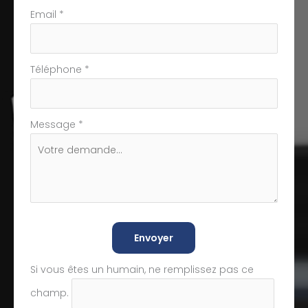
Email
*
Téléphone
*
Message
*
Envoyer
Si vous êtes un humain, ne remplissez pas ce
champ.