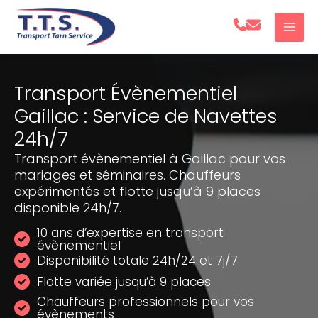
Aller
au
contenu
Transport Évènementiel
Gaillac : Service de Navettes
24h/7
Transport évènementiel à Gaillac pour vos
mariages et séminaires. Chauffeurs
expérimentés et flotte jusqu’à 9 places
disponible 24h/7.
10 ans d’expertise en transport
évènementiel
Disponibilité totale 24h/24 et 7j/7
Flotte variée jusqu’à 9 places
Chauffeurs professionnels pour vos
évènements