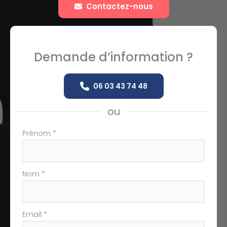
Contactez-nous
Demande d’information ?
06 03 43 74 48
ou
Formulaire
Prénom
*
simple
avec
téléphone
Nom
*
Email
*