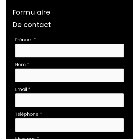
Formulaire
De contact
Formulaire
Prénom
*
simple
avec
téléphone
Nom
*
Email
*
Téléphone
*