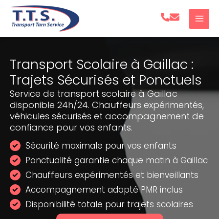
Aller
au
contenu
Transport Scolaire à Gaillac :
Trajets Sécurisés et Ponctuels
Service de transport scolaire à Gaillac
disponible 24h/24. Chauffeurs expérimentés,
véhicules sécurisés et accompagnement de
confiance pour vos enfants.
Sécurité maximale pour vos enfants
Ponctualité garantie chaque matin à Gaillac
Chauffeurs expérimentés et bienveillants
Accompagnement adapté PMR inclus
Disponibilité totale pour trajets scolaires