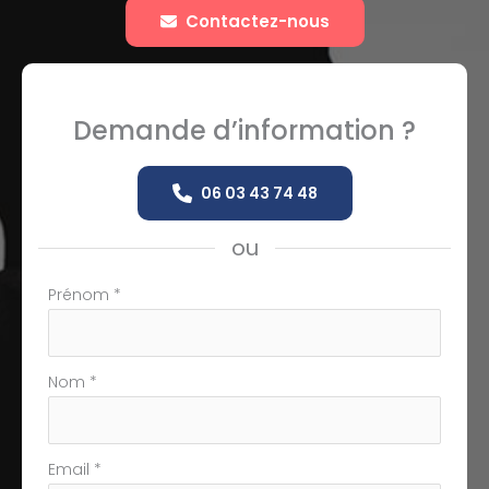
Contactez-nous
Demande d’information ?
06 03 43 74 48
ou
Formulaire
Prénom
*
simple
avec
téléphone
Nom
*
Email
*