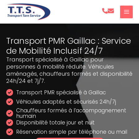
Aller
au
contenu
Transport PMR Gaillac : Service
de Mobilité Inclusif 24/7
Transport spécialisé à Gaillac pour
personnes à mobilité réduite. Véhicules
aménagés, chauffeurs formés et disponibilité
24h/24 et 7j/7.
Transport PMR spécialisé à Gaillac
Véhicules adaptés et sécurisés 24h/7j
Chauffeurs formés à l’accompagnement
humain
Disponibilité totale jour et nuit
Réservation simple par téléphone ou mail