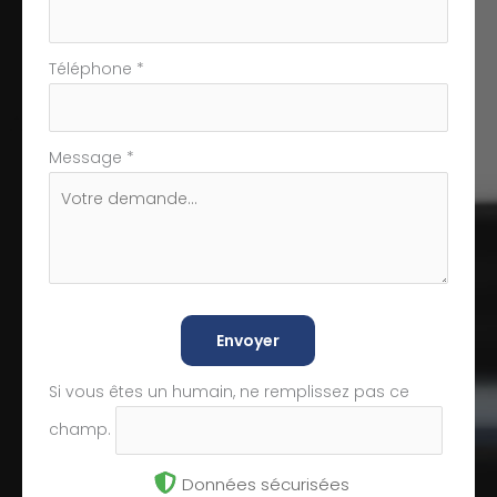
Téléphone
*
Message
*
Envoyer
Si vous êtes un humain, ne remplissez pas ce
champ.
Données sécurisées