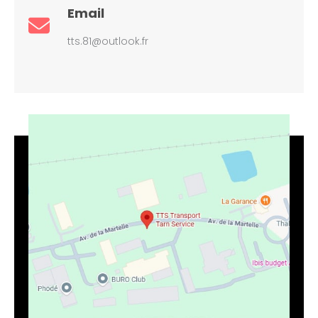
Email
tts.81@outlook.fr