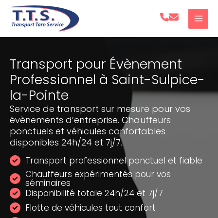
Aller
au
contenu
Transport pour Évènement
Professionnel à Saint-Sulpice-
la-Pointe
Service de transport sur mesure pour vos
évènements d’entreprise. Chauffeurs
ponctuels et véhicules confortables
disponibles 24h/24 et 7j/7.
Transport professionnel ponctuel et fiable
Chauffeurs expérimentés pour vos
séminaires
Disponibilité totale 24h/24 et 7j/7
Flotte de véhicules tout confort