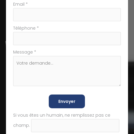
Email
*
Téléphone
*
Message
*
Envoyer
Si vous êtes un humain, ne remplissez pas ce
champ.