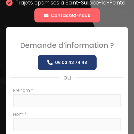
Trajets optimisés à Saint-Sulpice-la-Pointe
Contactez-nous
Demande d’information ?
06 03 43 74 48
ou
Formulaire
Prénom
*
simple
avec
téléphone
Nom
*