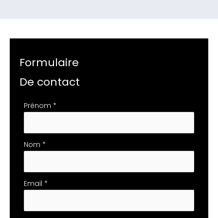
Formulaire
De contact
Formulaire
Prénom
*
simple
avec
téléphone
Nom
*
Email
*