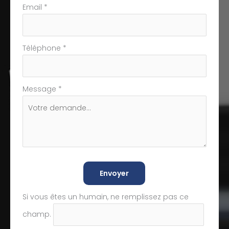
Email
*
Téléphone
*
Message
*
Envoyer
Si vous êtes un humain, ne remplissez pas ce
champ.