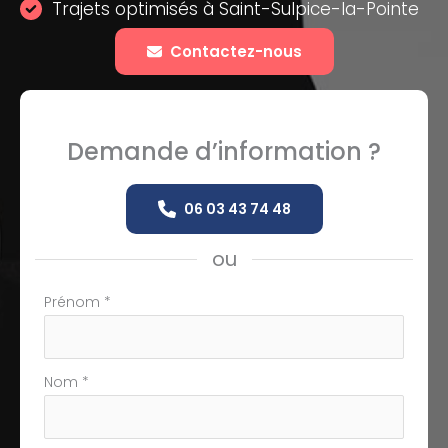
Trajets optimisés à Saint-Sulpice-la-Pointe
Contactez-nous
Demande d’information ?
06 03 43 74 48
ou
Formulaire
Prénom
*
simple
avec
téléphone
Nom
*