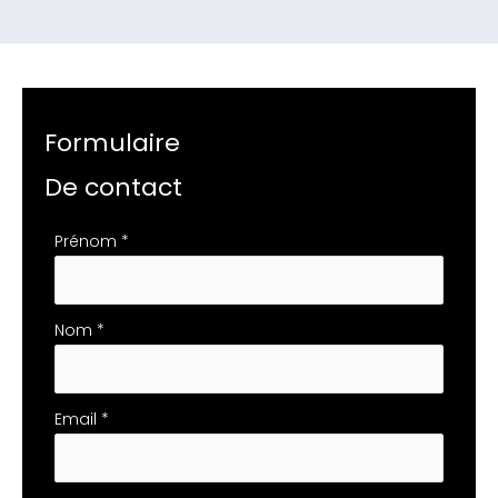
Formulaire
De contact
Formulaire
Prénom
*
simple
avec
téléphone
Nom
*
Email
*