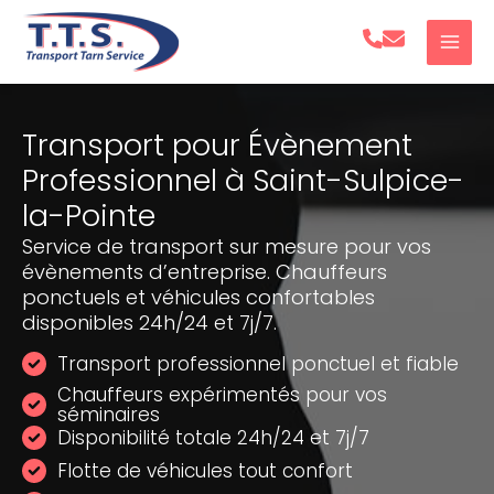
Aller
au
contenu
Transport pour Évènement
Professionnel à Saint-Sulpice-
la-Pointe
Service de transport sur mesure pour vos
évènements d’entreprise. Chauffeurs
ponctuels et véhicules confortables
disponibles 24h/24 et 7j/7.
Transport professionnel ponctuel et fiable
Chauffeurs expérimentés pour vos
séminaires
Disponibilité totale 24h/24 et 7j/7
Flotte de véhicules tout confort