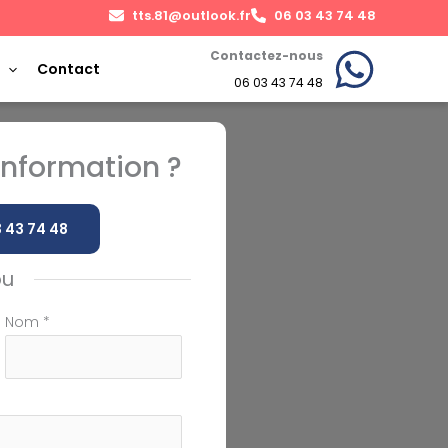
tts.81@outlook.fr
06 03 43 74 48
Contactez-nous
Contact
06 03 43 74 48
nformation ?
 43 74 48
ou
Nom
*