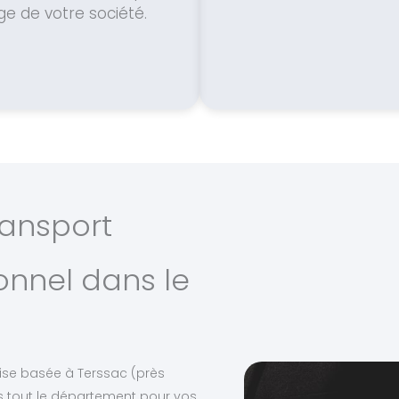
ge de votre société.
ransport
onnel dans le
naise basée à Terssac (près
ans tout le département pour vos