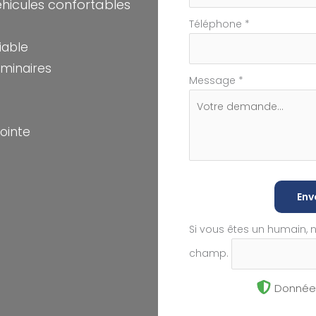
éhicules confortables
Téléphone
*
iable
minaires
Message
*
Pointe
Env
Si vous êtes un humain, 
champ.
Données