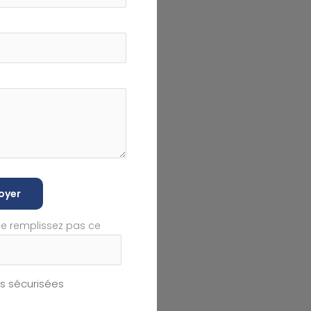
oyer
ne remplissez pas ce
 sécurisées