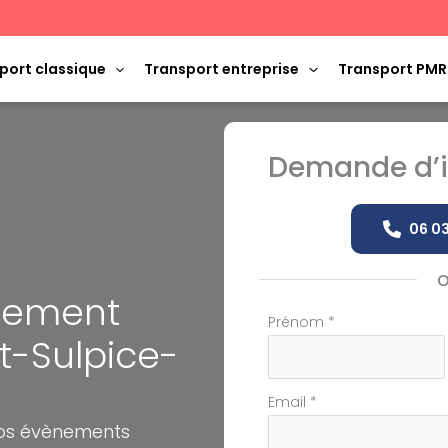
port classique
Transport entreprise
Transport PMR
Demande d’i
06 03
ènement
Formulaire
Prénom
*
nt-Sulpice-
simple
avec
téléphone
Email
*
vos évènements