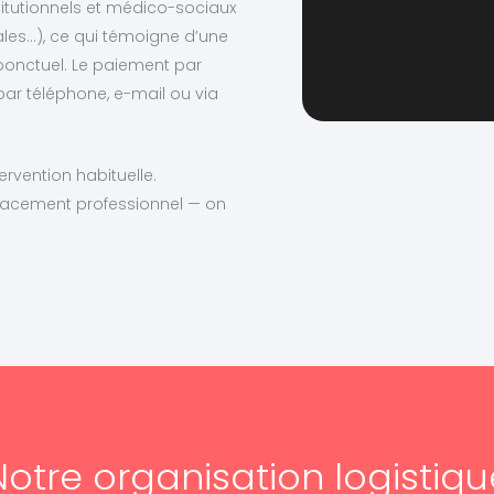
titutionnels et médico-sociaux
tales…), ce qui témoigne d’une
 ponctuel. Le paiement par
 par téléphone, e-mail ou via
ervention habituelle.
lacement professionnel — on
Notre organisation logistiqu