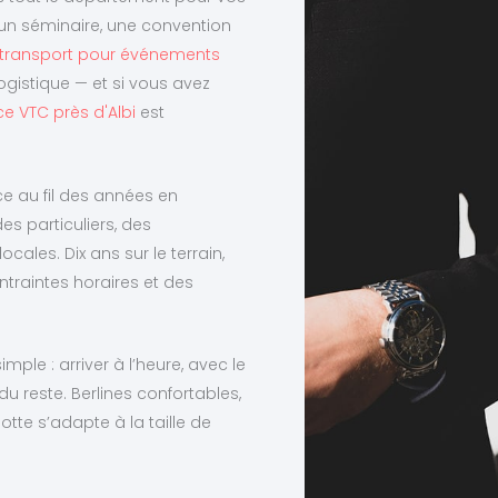
un séminaire, une convention
transport pour événements
ogistique — et si vous avez
ce VTC près d'Albi
est
ce au fil des années en
s particuliers, des
ales. Dix ans sur le terrain,
traintes horaires et des
le : arriver à l’heure, avec le
u reste. Berlines confortables,
te s’adapte à la taille de