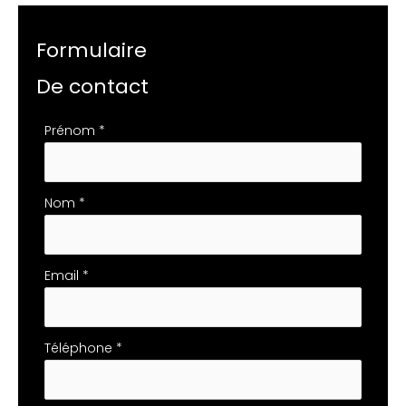
Formulaire
De contact
Formulaire
Prénom
*
simple
avec
téléphone
Nom
*
Email
*
Téléphone
*