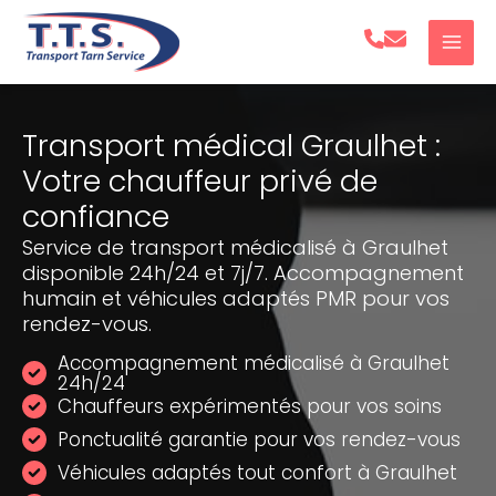
Aller
au
contenu
Transport médical Graulhet :
Votre chauffeur privé de
confiance
Service de transport médicalisé à Graulhet
disponible 24h/24 et 7j/7. Accompagnement
humain et véhicules adaptés PMR pour vos
rendez-vous.
Accompagnement médicalisé à Graulhet
24h/24
Chauffeurs expérimentés pour vos soins
Ponctualité garantie pour vos rendez-vous
Véhicules adaptés tout confort à Graulhet