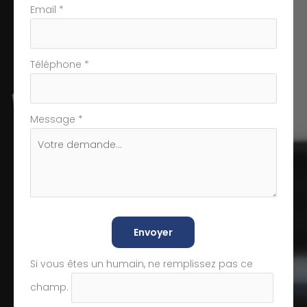
Email
*
Téléphone
*
Message
*
Envoyer
Si vous êtes un humain, ne remplissez pas ce
champ.