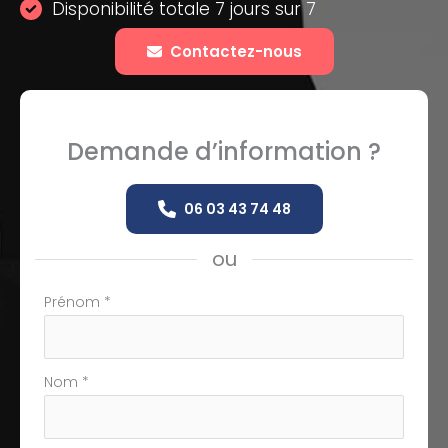
Disponibilité totale 7 jours sur 7
Contactez-nous
Demande d’information ?
06 03 43 74 48
ou
Formulaire
Prénom
*
simple
avec
téléphone
Nom
*