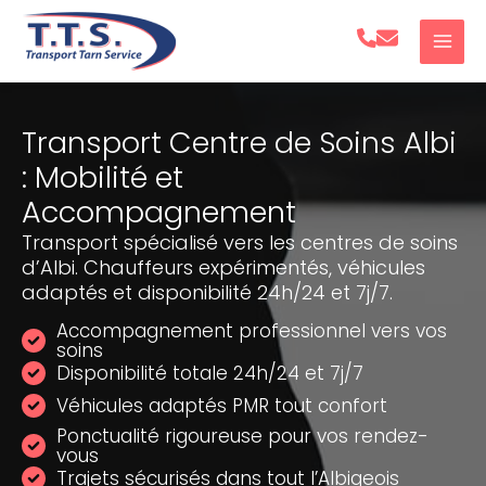
Aller
au
contenu
Transport Centre de Soins Albi
: Mobilité et
Accompagnement
Transport spécialisé vers les centres de soins
d’Albi. Chauffeurs expérimentés, véhicules
adaptés et disponibilité 24h/24 et 7j/7.
Accompagnement professionnel vers vos
soins
Disponibilité totale 24h/24 et 7j/7
Véhicules adaptés PMR tout confort
Ponctualité rigoureuse pour vos rendez-
vous
Trajets sécurisés dans tout l’Albigeois