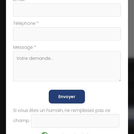
Téléphone
*
Message
*
Envoyer
Si vous êtes un humain, ne remplissez pas ce
champ.