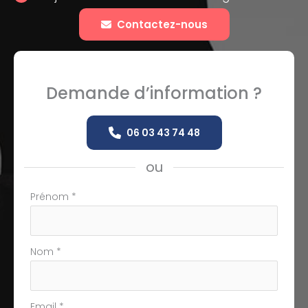
Contactez-nous
Demande d’information ?
06 03 43 74 48
ou
Formulaire
Prénom
*
simple
avec
téléphone
Nom
*
Email
*