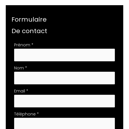
Formulaire
De contact
Formulaire
Prénom
*
simple
avec
téléphone
Nom
*
Email
*
Téléphone
*