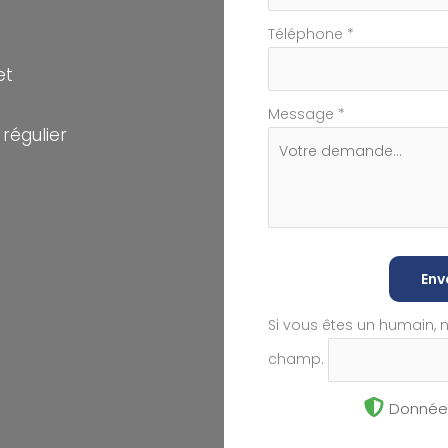
Téléphone
*
et
Message
*
régulier
Env
Si vous êtes un humain, 
champ.
Données