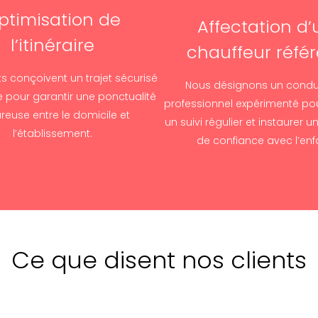
ptimisation de
Affectation d’
l’itinéraire
chauffeur référ
s conçoivent un trajet sécurisé
Nous désignons un condu
e pour garantir une ponctualité
professionnel expérimenté po
ureuse entre le domicile et
un suivi régulier et instaurer u
l’établissement.
de confiance avec l’enf
Ce que disent nos clients