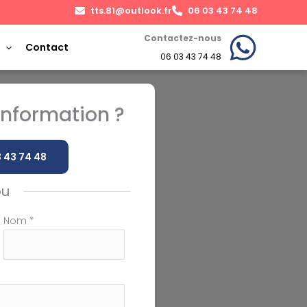
tts.81@outlook.fr
06 03 43 74 48
Contactez-nous
Contact
06 03 43 74 48
nformation ?
 43 74 48
ou
Nom
*