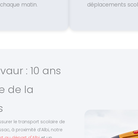
chaque matin.
déplacements scola
vaur : 10 ans
e de la
s
ssurer le transport scolaire de
sac, à proximité d’Albi, notre
t au départ d'Albi
et un