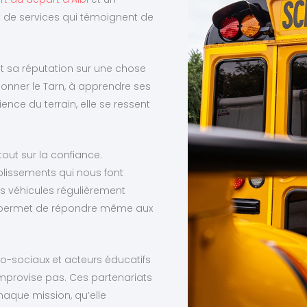
 de services qui témoignent de
it sa réputation sur une chose
sillonner le Tarn, à apprendre ses
nce du terrain, elle se ressent
out sur la confiance.
blissements qui nous font
s véhicules régulièrement
ous permet de répondre même aux
o-sociaux et acteurs éducatifs
improvise pas. Ces partenariats
haque mission, qu’elle