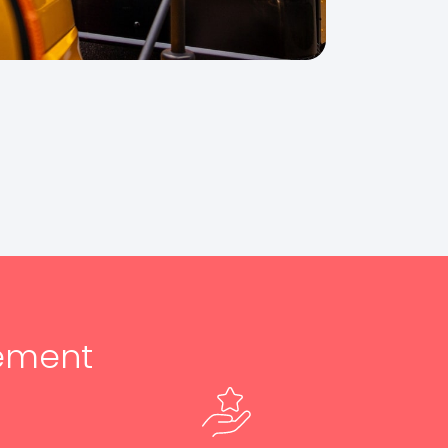
ement