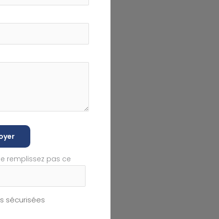
oyer
ne remplissez pas ce
 sécurisées