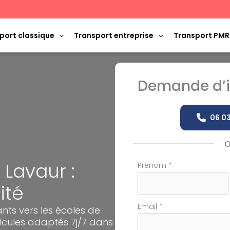
port classique
Transport entreprise
Transport PMR
Demande d’i
06 03
 Lavaur :
Formulaire
Prénom
*
simple
ité
avec
téléphone
Email
*
ts vers les écoles de
icules adaptés 7j/7 dans